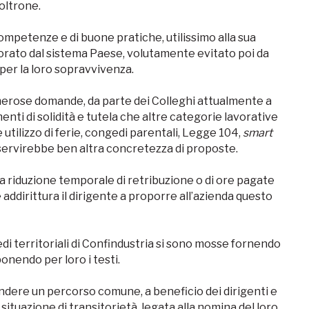
poltrone.
ompetenze e di buone pratiche, utilissimo alla sua
norato dal sistema Paese, volutamente evitato poi da
 per la loro sopravvivenza.
umerose domande, da parte dei Colleghi attualmente a
menti di solidità e tutela che altre categorie lavorative
utilizzo di ferie, congedi parentali, Legge 104,
smart
ervirebbe ben altra concretezza di proposte.
una riduzione temporale di retribuzione o di ore pagate
 è addirittura il dirigente a proporre all’azienda questo
edi territoriali di Confindustria si sono mosse fornendo
onendo per loro i testi.
endere un percorso comune, a beneficio dei dirigenti e
 situazione di transitorietà, legata alla nomina del loro