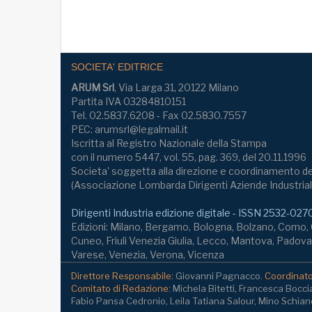
SOCIETA' EDITRICE
ARUM Srl
, Via Larga 31, 20122 Milano
Partita IVA 03284810151
Tel. 02.5837.6208 - Fax 02.5830.7557
PEC: arumsrl@legalmail.it
Iscritta al Registro Nazionale della Stampa
con il numero 5447, vol. 55, pag. 369, del 20.11.1996
Societa' soggetta alla direzione e coordinamento de
(Associazione Lombarda Dirigenti Aziende Industrial
Dirigenti Industria edizione digitale - ISSN 2532-027
Edizioni: Milano, Bergamo, Bologna, Bolzano, Como
Cuneo, Friuli Venezia Giulia, Lecco, Mantova, Padova,
Varese, Venezia, Verona, Vicenza
Direttore Responsabile:
Giovanni Pagnacco.
Coordinator
Comitato di Redazione:
Michela Bitetti, Francesca Bocci
Fabio Pansa Cedronio, Leila Tatiana Salour, Mino Schianc