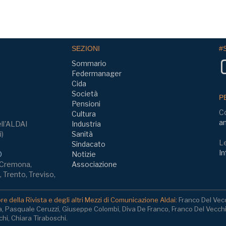
SEZIONI
#
Sommario
Federmanager
Cida
Società
P
Pensioni
C
Cultura
am
ll'ALDAI
Industria
i)
Sanità
Le
Sindacato
In
0
Notizie
, Cremona,
Associazione
 Trento, Treviso,
e della Rivista e degli altri Mezzi di Comunicazione Aldai:
Franco Del Vec
a, Pasquale Ceruzzi, Giuseppe Colombi, Diva De Franco, Franco Del Vecch
hi, Chiara Tiraboschi.