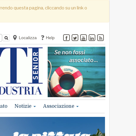
correndo questa pagina, cliccando su un link o
Localizza
Help
ato
Notizie
Associazione