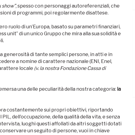
k show”
, spesso con personaggi autoreferenziali, che
ioni di programmi, poi regolarmente disattese.
ro ruolo di un’Europa, basato su parametri finanziari,
ss unit” di un unico Gruppo che mira alla sua solidità e
i.
generosità di tante semplici persone, in atti e in
ocedere a nomine di carattere nazionale (ENI, Enel,
arattere locale
(v. la nostra Fondazione Cassa di
 emersa una delle peculiarità della nostra categoria:
la
ora costantemente sui propri obiettivi, riportando
l PIL, dell’occupazione, della qualità della vita, e senza
ervista, luoghi questi affollati da altri soggetti dotati
conservare un seguito di persone, vuoi in chiave