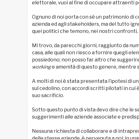
elettorale, vuoi al fine di occupare attraenti 
Ognuno di noi porta con sé un patrimonio di c
azienda ed agli stakeholders, ma del tutto ig
quei politici che temono, nei nostri confronti,
Mi trovo, da parecchi giorni, raggiunto da n
casa, alle quali non riesco a fornire quegli ele
possiedono; non posso far altro che suggerire 
working
e amenità di questo genere, mentre s
A molti di noi è stata presentata l’ipotesi di 
sul cedolino, con accordi scritti pilotati in cui
suo sacrificio.
Sotto questo punto di vista devo dire che le s
suggerimenti alle aziende associate e predisp
Nessuna richiesta di collaborare e di intrapr
delle stesse aziende, è pervenuta a noi: in una