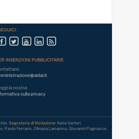
SEGUICI:
ER INSERZIONI PUBBLICITARIE
ontattare:
ministrazione@aldai.it
ggi la nostra:
formativa sulla privacy
chio.
Segreteria di Redazione:
Ilaria Sartori.
io, Paolo Ferrario, Olimpia Lamanna, Giovanni Pagnacco,