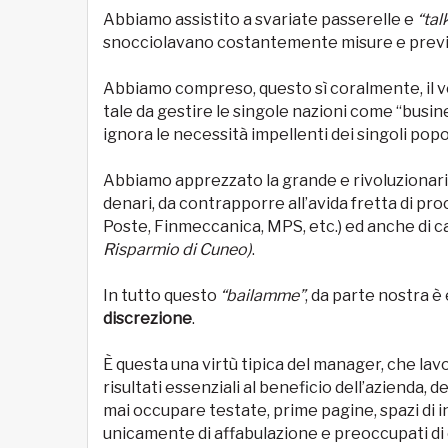
Abbiamo assistito a svariate passerelle e
“tal
snocciolavano costantemente misure e previs
Abbiamo compreso, questo sì coralmente, il ve
tale da gestire le singole nazioni come “busine
ignora le necessità impellenti dei singoli popol
Abbiamo apprezzato la grande e rivoluzionaria 
denari, da contrapporre all’avida fretta di pr
Poste, Finmeccanica, MPS, etc.) ed anche di c
Risparmio di Cuneo)
.
In tutto questo
“bailamme”
, da parte nostra è
discrezione
.
È questa una virtù tipica del manager, che lav
risultati essenziali al beneficio dell’azienda, de
mai occupare testate, prime pagine, spazi di int
unicamente di affabulazione e preoccupati di 