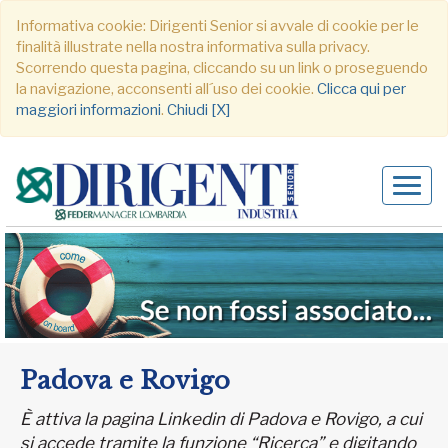
Informativa cookie: Dirigenti Senior si avvale di cookie per le
finalità illustrate nella nostra informativa sulla privacy.
Scorrendo questa pagina, cliccando su un link o proseguendo
la navigazione, acconsenti all´uso dei cookie.
Clicca qui per
maggiori informazioni
.
Chiudi [X]
Alter
navig
Padova e Rovigo
È attiva la pagina Linkedin di Padova e Rovigo, a cui
si accede tramite la funzione “Ricerca” e digitando