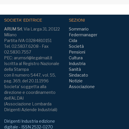
SOCIETA' EDITRICE
SEZIONI
ARUM Srl
, Via Larga 31, 20122
Sommario
Milano
Federmanager
Partita IVA 03284810151
Cida
Tel. 02.5837.6208 - Fax
Società
02.5830.7557
Pensioni
PEC: arumsrl@legalmail.it
Cultura
Iscritta al Registro Nazionale
Industria
della Stampa
Sanità
con il numero 5447, vol. 55,
Sindacato
pag. 369, del 20.11.1996
Notizie
Societa' soggetta alla
Associazione
direzione e coordinamento
dell'ALDAI
(Associazione Lombarda
Dirigenti Aziende Industriali)
Dirigenti Industria edizione
digitale - ISSN 2532-0270