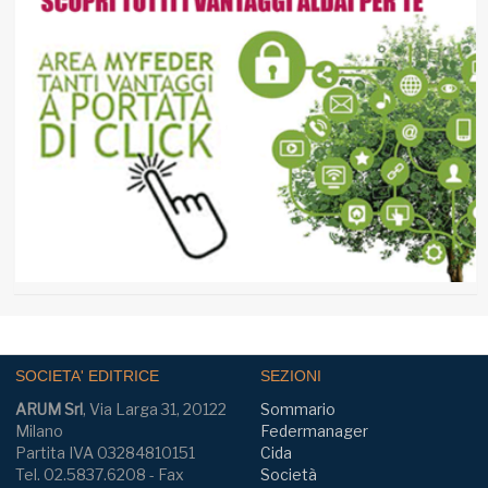
SOCIETA' EDITRICE
SEZIONI
ARUM Srl
, Via Larga 31, 20122
Sommario
Milano
Federmanager
Partita IVA 03284810151
Cida
Tel. 02.5837.6208 - Fax
Società