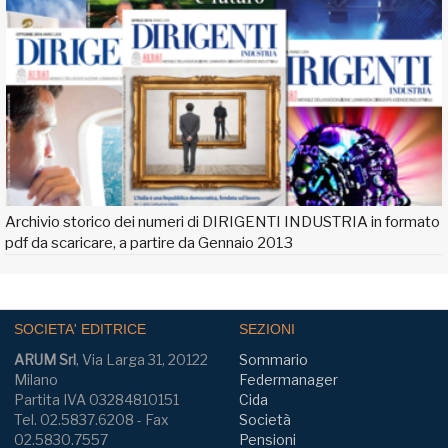
Archivio storico dei numeri di DIRIGENTI INDUSTRIA in formato
pdf da scaricare, a partire da Gennaio 2013
SOCIETA' EDITRICE
SEZIONI
ARUM Srl
, Via Larga 31, 20122
Sommario
Milano
Federmanager
Partita IVA 03284810151
Cida
Tel. 02.5837.6208 - Fax
Società
02.5830.7557
Pensioni