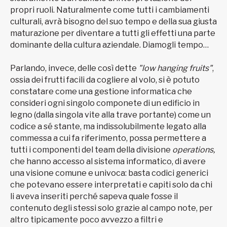
propri ruoli. Naturalmente come tutti i cambiamenti
culturali, avrà bisogno del suo tempo e della sua giusta
maturazione per diventare a tutti gli effetti una parte
dominante della cultura aziendale. Diamogli tempo…
Parlando, invece, delle così dette
"low hanging fruits"
,
ossia dei frutti facili da cogliere al volo, si è potuto
constatare come una gestione informatica che
consideri ogni singolo componete di un edificio in
legno (dalla singola vite alla trave portante) come un
codice a sé stante, ma indissolubilmente legato alla
commessa a cui fa riferimento, possa permettere a
tutti i componenti del team della divisione
operations,
che hanno accesso al sistema informatico, di avere
una visione comune e univoca: basta codici generici
che potevano essere interpretati e capiti solo da chi
li aveva inseriti perché sapeva quale fosse il
contenuto degli stessi solo grazie al campo note, per
altro tipicamente poco avvezzo a filtri e