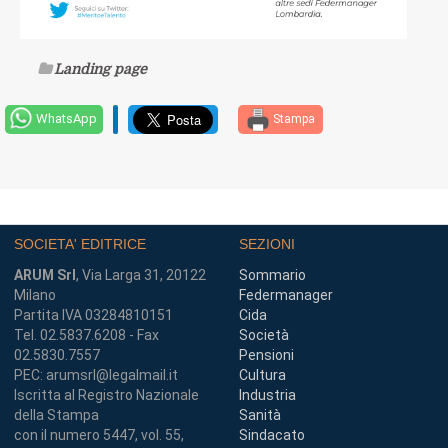
Landing page
WhatsApp
Stampa
SOCIETA' EDITRICE
SEZIONI
ARUM Srl
, Via Larga 31, 20122
Sommario
Milano
Federmanager
Partita IVA 03284810151
Cida
Tel. 02.5837.6208 - Fax
Società
02.5830.7557
Pensioni
PEC: arumsrl@legalmail.it
Cultura
Iscritta al Registro Nazionale
Industria
della Stampa
Sanità
con il numero 5447, vol. 55,
Sindacato