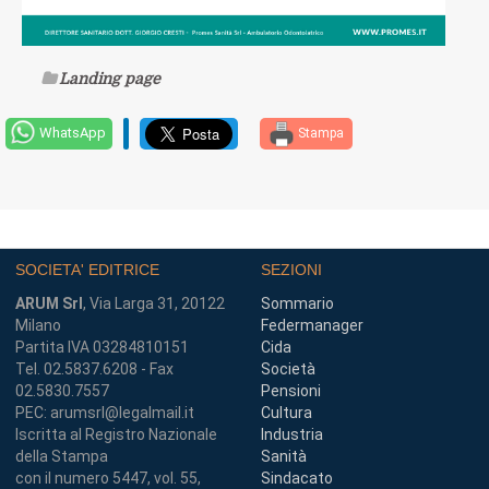
Landing page
WhatsApp
Stampa
SOCIETA' EDITRICE
SEZIONI
ARUM Srl
, Via Larga 31, 20122
Sommario
Milano
Federmanager
Partita IVA 03284810151
Cida
Tel. 02.5837.6208 - Fax
Società
02.5830.7557
Pensioni
PEC: arumsrl@legalmail.it
Cultura
Iscritta al Registro Nazionale
Industria
della Stampa
Sanità
con il numero 5447, vol. 55,
Sindacato