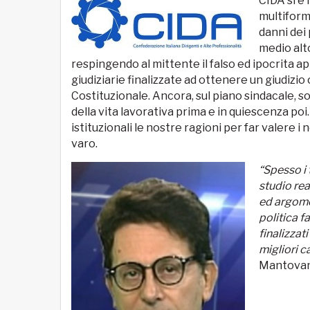
CIDA si è
multiform
danni dei 
medio alto
respingendo al mittente il falso ed ipocrita app
giudiziarie finalizzate ad ottenere un giudizio
Costituzionale. Ancora, sul piano sindacale, so
della vita lavorativa prima e in quiescenza poi.
istituzionali le nostre ragioni per far valere i 
varo.
“Spesso i 
studio rea
ed argomen
politica f
finalizzati
migliori c
Mantovan