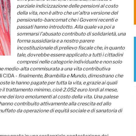
parziale indicizzazione delle pensioni al costo
della vita, non è altro che un’altra versione del
pensionato-bancomat che i Governi recenti e
passati hanno introdotto. Alla quale va poi a
sommarsi l’abusato contributo di solidarietà, una
forma sussidiaria e a nostro parere
incostituzionale di prelievo fiscale che, in quanto
tale, dovrebbe essere applicato a tutti i cittadini
compresi nelle categorie individuate e non solo
one medio-alta commisurata a una vita contributiva
i CIDA -
finalmente, Brambilla e Mundo, dimostrano che
ste le hanno pagate per tutta la vita, e grazie ai quali
 il trattamento minimo, cioè 2.052 euro lordi al mese,
ione dei loro emolumenti al costo della vita. Una palese
 hanno contribuito attivamente alla crescita ed allo
muffato da operazione di equità sociale e di sanatoria di