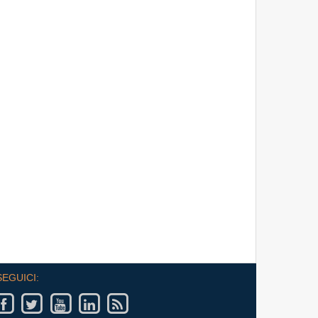
a
Crescita della Produttività e Prospettive
Salariali
iali
Incontro Zoom con il Prof. Giampaolo Galli -
uota di
Osservatorio CPI Università Cattolica - mercoledì
oduzione;
23 settembre ore 17:30 - 19:00
Eventi
SEGUICI: