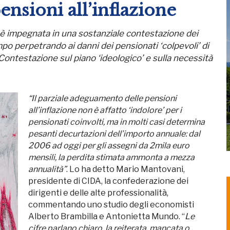
nsioni all’inflazione
i è impegnata in una sostanziale contestazione dei
mpo perpetrando ai danni dei pensionati ‘colpevoli’ di
ontestazione sul piano ‘ideologico’ e sulla necessità
“Il parziale adeguamento delle pensioni
all’inflazione non è affatto ‘indolore’ per i
pensionati coinvolti, ma in molti casi determina
pesanti decurtazioni dell’importo annuale: dal
2006 ad oggi per gli assegni da 2mila euro
mensili, la perdita stimata ammonta a mezza
annualità”
. Lo ha detto Mario Mantovani,
presidente di CIDA, la confederazione dei
dirigenti e delle alte professionalità,
commentando uno studio degli economisti
Alberto Brambilla e Antonietta Mundo. “
Le
cifre parlano chiaro, la reiterata, mancata o