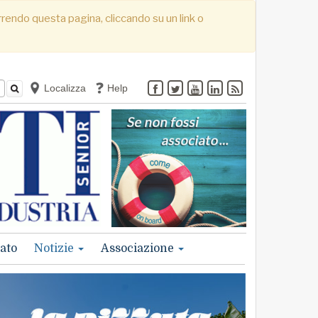
correndo questa pagina, cliccando su un link o
Localizza
Help
ato
Notizie
Associazione