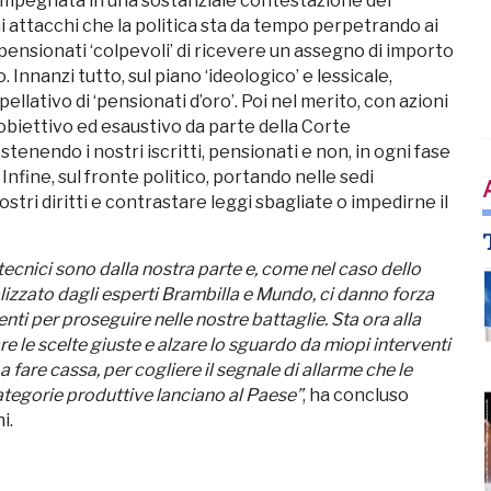
 impegnata in una sostanziale contestazione dei
i attacchi che la politica sta da tempo perpetrando ai
pensionati ‘colpevoli’ di ricevere un assegno di importo
. Innanzi tutto, sul piano ‘ideologico’ e lessicale,
ellativo di ‘pensionati d’oro’. Poi nel merito, con azioni
 obiettivo ed esaustivo da parte della Corte
stenendo i nostri iscritti, pensionati e non, in ogni fase
 Infine, sul fronte politico, portando nelle sedi
nostri diritti e contrastare leggi sbagliate o impedirne il
tecnici sono dalla nostra parte e, come nel caso dello
lizzato dagli esperti Brambilla e Mundo, ci danno forza
ti per proseguire nelle nostre battaglie. Sta ora alla
are le scelte giuste e alzare lo sguardo da miopi interventi
 a fare cassa, per cogliere il segnale di allarme che le
ategorie produttive lanciano al Paese”
, ha concluso
i.