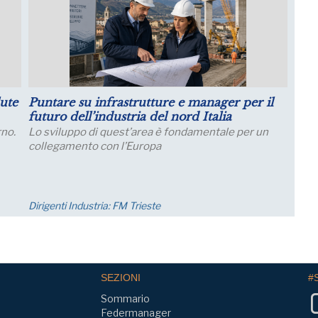
 manager per il
Luglio: migliorano le aspettative sull
d Italia
produzione
damentale per un
Le aspettative delle grandi imprese industr
migliorano a luglio, con un aumento della q
imprese che prevede una crescita della pr
nei..
Economia
SEZIONI
#
Sommario
Federmanager