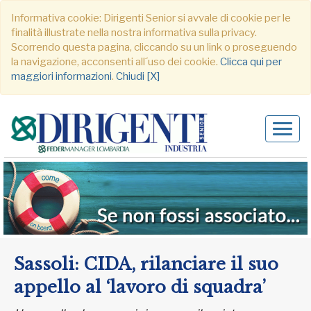
Informativa cookie: Dirigenti Senior si avvale di cookie per le
finalità illustrate nella nostra informativa sulla privacy.
Scorrendo questa pagina, cliccando su un link o proseguendo
la navigazione, acconsenti all´uso dei cookie.
Clicca qui per
maggiori informazioni
.
Chiudi [X]
Alter
navig
Sassoli: CIDA, rilanciare il suo
appello al ‘lavoro di squadra’