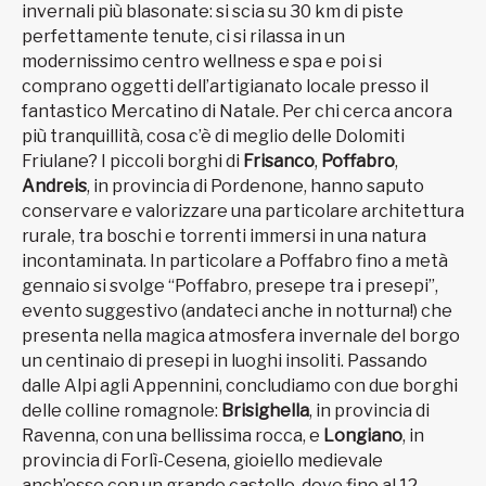
invernali più blasonate: si scia su 30 km di piste
perfettamente tenute, ci si rilassa in un
modernissimo centro wellness e spa e poi si
comprano oggetti dell’artigianato locale presso il
fantastico Mercatino di Natale. Per chi cerca ancora
più tranquillità, cosa c’è di meglio delle Dolomiti
Friulane? I piccoli borghi di
Frisanco
,
Poffabro
,
Andreis
, in provincia di Pordenone, hanno saputo
conservare e valorizzare una particolare architettura
rurale, tra boschi e torrenti immersi in una natura
incontaminata. In particolare a Poffabro fino a metà
gennaio si svolge “Poffabro, presepe tra i presepi”,
evento suggestivo (andateci anche in notturna!) che
presenta nella magica atmosfera invernale del borgo
un centinaio di presepi in luoghi insoliti. Passando
dalle Alpi agli Appennini, concludiamo con due borghi
delle colline romagnole:
Brisighella
, in provincia di
Ravenna, con una bellissima rocca, e
Longiano
, in
provincia di Forlì-Cesena, gioiello medievale
anch’esso con un grande castello, dove fino al 12