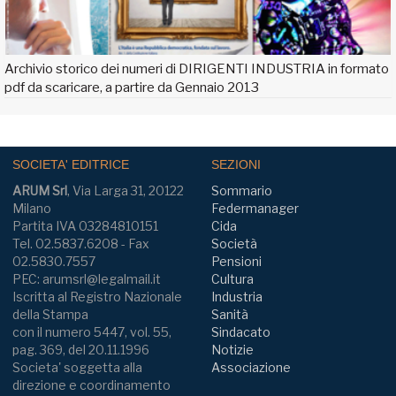
Archivio storico dei numeri di DIRIGENTI INDUSTRIA in formato
pdf da scaricare, a partire da Gennaio 2013
SOCIETA' EDITRICE
SEZIONI
ARUM Srl
, Via Larga 31, 20122
Sommario
Milano
Federmanager
Partita IVA 03284810151
Cida
Tel. 02.5837.6208 - Fax
Società
02.5830.7557
Pensioni
PEC: arumsrl@legalmail.it
Cultura
Iscritta al Registro Nazionale
Industria
della Stampa
Sanità
con il numero 5447, vol. 55,
Sindacato
pag. 369, del 20.11.1996
Notizie
Societa' soggetta alla
Associazione
direzione e coordinamento