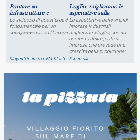
Luglio: migliorano le
Crescita della
aspettative sulla
Produttività e
produzione
Prospettive Salariali
Le aspettative delle grandi
Incontro Zoom con il Prof.
imprese industriali
Giampaolo Galli -
migliorano a luglio, con un
Osservatorio CPI Università
aumento della quota di
Cattolica - mercoledì 23
imprese che prevede una
settembre ore 17:30 - 19:00
crescita della produzione;
nei..
Economia
Eventi