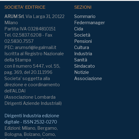
SOCIETA' EDITRICE
SEZIONI
ARUM Srl
, Via Larga 31, 20122
Sommario
Milano
Federmanager
Partita IVA 03284810151
Cida
Tel. 02.5837.6208 - Fax
Società
02.5830.7557
Pensioni
PEC: arumsrl@legalmail.it
Cultura
Iscritta al Registro Nazionale
Industria
della Stampa
Sanità
con il numero 5447, vol. 55,
Sindacato
pag. 369, del 20.11.1996
Notizie
Societa' soggetta alla
Associazione
direzione e coordinamento
dell'ALDAI
(Associazione Lombarda
Dirigenti Aziende Industriali)
Dirigenti Industria edizione
digitale - ISSN 2532-0270
Edizioni: Milano, Bergamo,
Bologna, Bolzano, Como,