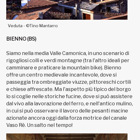
Veduta - ©Tino Mantarro
BIENNO (BS)
Siamo nella media Valle Camonica, in uno scenario di
rigogliosi colli e verdi montagne (tra l'altro ideali per
camminare e praticare la mountain bike). Bienno
offre un centro medievale incantevole, dove si
passeggia tra ombreggiate viuzze, pittoreschi cortili
e chiese affrescate. Ma l'aspetto più tipico del borgo
lo si coglie nelle storiche fucine, dove si può assistere
dal vivo alla lavorazione del ferro, e nell'antico mulino,
in cui si può osservare il lavoro delle pesanti macine
azionate ancora oggi dalla forza motrice del canale
Vaso Rè. Un salto nel tempo!