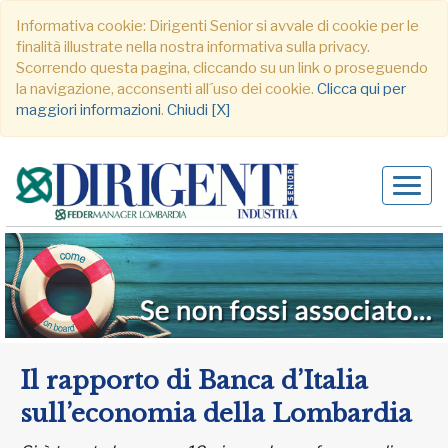
Informativa cookie: Dirigenti Senior si avvale di cookie per le
finalità illustrate nella nostra informativa sulla privacy.
Scorrendo questa pagina, cliccando su un link o proseguendo
la navigazione, acconsenti all´uso dei cookie.
Clicca qui per
maggiori informazioni
.
Chiudi [X]
Alter
navig
Il rapporto di Banca d’Italia
sull’economia della Lombardia