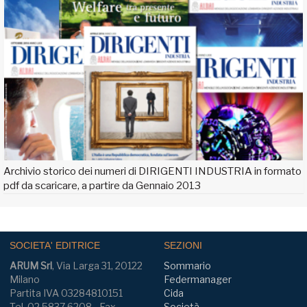
Archivio storico dei numeri di DIRIGENTI INDUSTRIA in formato
pdf da scaricare, a partire da Gennaio 2013
SOCIETA' EDITRICE
SEZIONI
ARUM Srl
, Via Larga 31, 20122
Sommario
Milano
Federmanager
Partita IVA 03284810151
Cida
Tel. 02.5837.6208 - Fax
Società