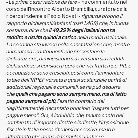
«
La prima osservazione da fare
– ha commentato nel
corso dell’incontro Alberto Brambilla, curatore dalla
ricerca insieme a Paolo Novati -
riguarda proprio il
rapporto dichiaranti/abitanti (pari 1,468) che, in buona
sostanza, dice che
il 49,29% degli italiani non ha
reddito e risulta quindi a carico
nella media nazionale.
La seconda sta invece nella constatazione che, mentre
aumentano i contribuenti che presentano la
dichiarazione, diminuiscono sia i versanti sia i redditi
dichiarati; se si considera però che, nel frattempo, PIL e
occupazione sono cresciuti, così come l’ammontare
totale dell’IRPEF versata a quasi sostanziale parità di
addizionali regionali e comunali, se ne può dedurre
che
quelli che pagano sono sempre meno, ma di fatto
pagano sempre di più
, l’esatto contrario del
(legittimamente) decantato principio “pagare tutti per
pagare meno”. Ora, è indubbio che, tenuto conto del
combinato di imposte dirette e indirette, l’imposizione
fiscale in Italia possa ritenersi eccessiva, ma lo è
altrettanto che prima di formulare ipotesi e