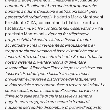
mancato adeguamento all’inflazione e il cosiddetto
contributo di solidarietà, ma anche di proposte che
puntano a ridurre deduzioni e detrazioni fiscali per i
percettori di redditi medi»
, ha detto Mario Mantovani,
Presidente CIDA, commentando i dati sulle entrate
fiscali 2017.
«Le cifre contenute nell’Osservatorio
– ha
precisato Mantovani –
devono far riflettere: la
progressività del nostro sistema fiscale è molto
accentuata e crea un’evidente sperequazione fra i
troppo pochi che versano al fisco e i tanti che non lo
fanno affatto o solo per cifre irrisorie. Su queste basi il
nostro sistema di welfare rischia di diventare
insostenibile. Alimentare l’idea che possa esistere una
“riserva” di redditi poco tassati, in capo a ricchi
privilegiati è una grave distorsione dei fatti, genera
invidia sociale e non contribuisce a trovare soluzioni. Le
spese sociali, in particolare quella sanitaria, vanno a
finire solo sulle spalle di chi le tasse le ha sempre
pagate, con un aggravio crescente in termini di
riduzione del reddito disponibile, di potere d’acquisto,