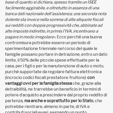
base di quanto si dichiara, spesso tramite un ISEE
facilmente aggirabile, e oltretutto in assenza di una
banca dati nazionale dell’assistenza; una seconda nota
dolente sta invece nella somma di alte aliquote fiscali
sui redditi con doppia progressività che, abbinate ad
alte imposte indirette, in primis l’IVA, incentivano a
pagare in modo irregolare»
. Ecco perché una buona
contromisura potrebbe essere un periodo di
sperimentazione triennale nel corso del quale le
famiglie possano portare in detrazione, entro un dato
limite, il 50% delle piccole spese effettuate per la
casa, per i figli o per la manutenzione di auto o moto,
purché supportate da regolare fattura elettronica
(incrocio codici fiscali prestatore-fruitore):
con
vantaggi ovvi per la famiglia stessa
che, grazie alla
detraibilità, ne trarrebbe un beneficio in termini di
potere d’acquisto a prescindere dal proprio reddito di
partenza,
ma anche e soprattutto per lo Stato
, che
potrebbe rientrare, almeno in parte, di IVA e
contributi sociali evasi, segnando un punto