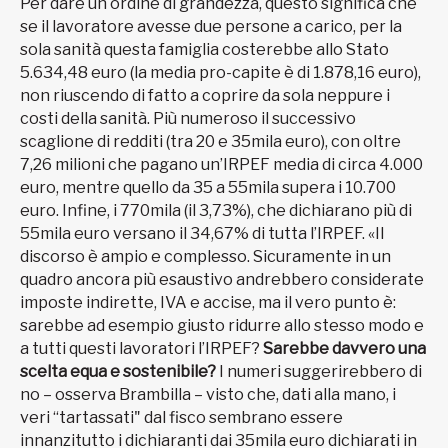
Per dare un ordine di grandezza, questo significa che
se il lavoratore avesse due persone a carico, per la
sola sanità questa famiglia costerebbe allo Stato
5.634,48 euro (la media pro-capite è di 1.878,16 euro),
non riuscendo di fatto a coprire da sola neppure i
costi della sanità. Più numeroso il successivo
scaglione di redditi (tra 20 e 35mila euro), con oltre
7,26 milioni che pagano un’IRPEF media di circa 4.000
euro, mentre quello da 35 a 55mila supera i 10.700
euro. Infine, i 770mila (il 3,73%), che dichiarano più di
55mila euro versano il 34,67% di tutta l’IRPEF. «Il
discorso è ampio e complesso. Sicuramente in un
quadro ancora più esaustivo andrebbero considerate
imposte indirette, IVA e accise, ma il vero punto è:
sarebbe ad esempio giusto ridurre allo stesso modo e
a tutti questi lavoratori l’IRPEF?
Sarebbe davvero una
scelta equa e sostenibile?
I numeri suggerirebbero di
no – osserva Brambilla – visto che, dati alla mano, i
veri “tartassati" dal fisco sembrano essere
innanzitutto i dichiaranti dai 35mila euro dichiarati in