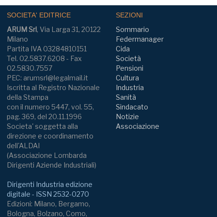
SOCIETA' EDITRICE
SEZIONI
ARUM Srl
, Via Larga 31, 20122
Sommario
Milano
Federmanager
Partita IVA 03284810151
Cida
Tel. 02.5837.6208 - Fax
Società
02.5830.7557
Pensioni
PEC: arumsrl@legalmail.it
Cultura
Iscritta al Registro Nazionale
Industria
della Stampa
Sanità
con il numero 5447, vol. 55,
Sindacato
pag. 369, del 20.11.1996
Notizie
Societa' soggetta alla
Associazione
direzione e coordinamento
dell'ALDAI
(Associazione Lombarda
Dirigenti Aziende Industriali)
Dirigenti Industria edizione
digitale - ISSN 2532-0270
Edizioni: Milano, Bergamo,
Bologna, Bolzano, Como,