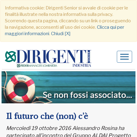
Informativa cookie: Dirigenti Senior si avvale di cookie per le
finalità illustrate nella nostra informativa sulla privacy.
Scorrendo questa pagina, cliccando su un link o proseguendo
la navigazione, acconsenti all´uso dei cookie.
Clicca qui per
maggiori informazioni
.
Chiudi [X]
Alter
navig
Il futuro che (non) c’è
Mercoledì 19 ottobre 2016 Alessandro Rosina ha
partecipato all’incontro del Gruppo ALDAI Progetto