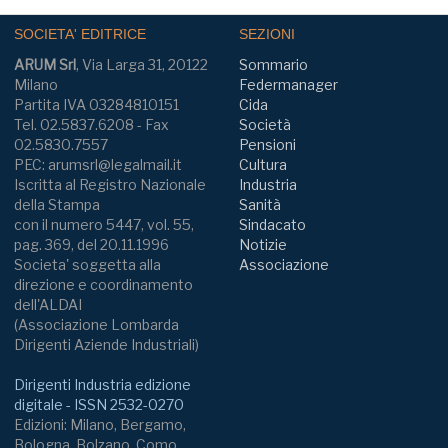
SOCIETA' EDITRICE
SEZIONI
ARUM Srl
, Via Larga 31, 20122
Sommario
Milano
Federmanager
Partita IVA 03284810151
Cida
Tel. 02.5837.6208 - Fax
Società
02.5830.7557
Pensioni
PEC: arumsrl@legalmail.it
Cultura
Iscritta al Registro Nazionale
Industria
della Stampa
Sanità
con il numero 5447, vol. 55,
Sindacato
pag. 369, del 20.11.1996
Notizie
Societa' soggetta alla
Associazione
direzione e coordinamento
dell'ALDAI
(Associazione Lombarda
Dirigenti Aziende Industriali)
Dirigenti Industria edizione
digitale - ISSN 2532-0270
Edizioni: Milano, Bergamo,
Bologna, Bolzano, Como,