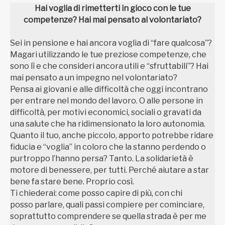
Hai voglia di rimetterti in gioco con le tue
competenze? Hai mai pensato al volontariato?
Sei in pensione e hai ancora voglia di “fare qualcosa”?
Magari utilizzando le tue preziose competenze, che
sono lì e che consideri ancora utili e “sfruttabili”? Hai
mai pensato a un impegno nel volontariato?
Pensa ai giovani e alle difficoltà che oggi incontrano
per entrare nel mondo del lavoro. O alle persone in
difficoltà, per motivi economici, sociali o gravati da
una salute che ha ridimensionato la loro autonomia.
Quanto il tuo, anche piccolo, apporto potrebbe ridare
fiducia e “voglia” in coloro che la stanno perdendo o
purtroppo l’hanno persa? Tanto. La solidarietà è
motore di benessere, per tutti. Perché aiutare a star
bene fa stare bene. Proprio così.
Ti chiederai: come posso capire di più, con chi
posso parlare, quali passi compiere per cominciare,
soprattutto comprendere se quella strada è per me