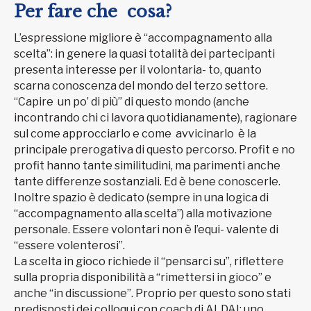
Per fare che cosa?
L’espressione migliore è “accompagnamento alla
scelta”: in genere la quasi totalità dei partecipanti
presenta interesse per il volontaria- to, quanto
scarna conoscenza del mondo del terzo settore.
“Capire un po’ di più” di questo mondo (anche
incontrando chi ci lavora quotidianamente), ragionare
sul come approcciarlo e come avvicinarlo è la
principale prerogativa di questo percorso. Profit e no
profit hanno tante similitudini, ma parimenti anche
tante differenze sostanziali. Ed è bene conoscerle.
Inoltre spazio è dedicato (sempre in una logica di
“accompagnamento alla scelta”) alla motivazione
personale. Essere volontari non è l’equi- valente di
“essere volenterosi”.
La scelta in gioco richiede il “pensarci su”, riflettere
sulla propria disponibilità a “rimettersi in gioco” e
anche “in discussione”. Proprio per questo sono stati
predisposti dei colloqui con coach di ALDAI: uno