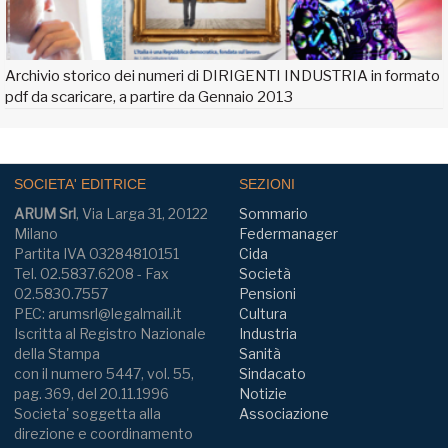
Archivio storico dei numeri di DIRIGENTI INDUSTRIA in formato
pdf da scaricare, a partire da Gennaio 2013
SOCIETA' EDITRICE
SEZIONI
ARUM Srl
, Via Larga 31, 20122
Sommario
Milano
Federmanager
Partita IVA 03284810151
Cida
Tel. 02.5837.6208 - Fax
Società
02.5830.7557
Pensioni
PEC: arumsrl@legalmail.it
Cultura
Iscritta al Registro Nazionale
Industria
della Stampa
Sanità
con il numero 5447, vol. 55,
Sindacato
pag. 369, del 20.11.1996
Notizie
Societa' soggetta alla
Associazione
direzione e coordinamento