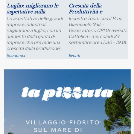
Luglio: migliorano le
Crescita della
aspettative sulla
Produttività e
produzione
Prospettive Salariali
Le aspettative delle grandi
Incontro Zoom con il Prof.
imprese industriali
Giampaolo Galli -
migliorano a luglio, con un
Osservatorio CPI Università
aumento della quota di
Cattolica - mercoledì 23
imprese che prevede una
settembre ore 17:30 - 19:00
crescita della produzione;
nei..
Economia
Eventi