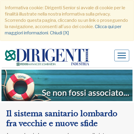
Informativa cookie: Dirigenti Senior si avvale di cookie per le
finalità illustrate nella nostra informativa sulla privacy.
Scorrendo questa pagina, cliccando su un link o proseguendo
la navigazione, acconsenti all´uso dei cookie.
Clicca qui per
maggiori informazioni
.
Chiudi [X]
Alter
navig
Il sistema sanitario lombardo
fra vecchie e nuove sfide