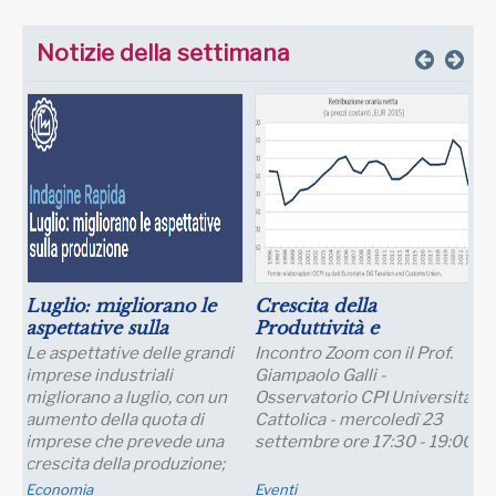
Notizie della settimana
Luglio: migliorano le
Crescita della
aspettative sulla
Produttività e
produzione
Prospettive Salariali
Le aspettative delle grandi
Incontro Zoom con il Prof.
imprese industriali
Giampaolo Galli -
migliorano a luglio, con un
Osservatorio CPI Università
aumento della quota di
Cattolica - mercoledì 23
imprese che prevede una
settembre ore 17:30 - 19:00
crescita della produzione;
nei..
Economia
Eventi