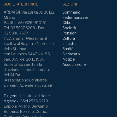
SOCIETA' EDITRICE
SEZIONI
ARUM Srl
, Via Larga 31, 20122
Sommario
Milano
Federmanager
Partita IVA 03284810151
Cida
Tel. 02.5837.6208 - Fax
Società
02.5830.7557
Pensioni
PEC: arumsrl@legalmail.it
Cultura
Iscritta al Registro Nazionale
Industria
della Stampa
Sanità
con il numero 5447, vol. 55,
Sindacato
pag. 369, del 20.11.1996
Notizie
Societa' soggetta alla
Associazione
direzione e coordinamento
dell'ALDAI
(Associazione Lombarda
Dirigenti Aziende Industriali)
Dirigenti Industria edizione
digitale - ISSN 2532-0270
Edizioni: Milano, Bergamo,
Bologna, Bolzano, Como,
Cremona, Cuneo, Friuli