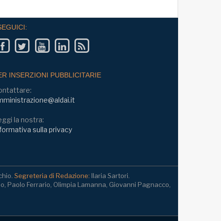
SEGUICI:
ER INSERZIONI PUBBLICITARIE
ontattare:
ministrazione@aldai.it
ggi la nostra:
formativa sulla privacy
chio.
Segreteria di Redazione:
Ilaria Sartori.
io, Paolo Ferrario, Olimpia Lamanna, Giovanni Pagnacco,