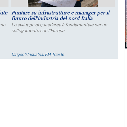
ive sulla
Crescita della Produttività e Prospetti
Salariali
e industriali
Incontro Zoom con il Prof. Giampaolo Galli -
o della quota di
Osservatorio CPI Università Cattolica - mer
 della produzione;
23 settembre ore 17:30 - 19:00
Eventi