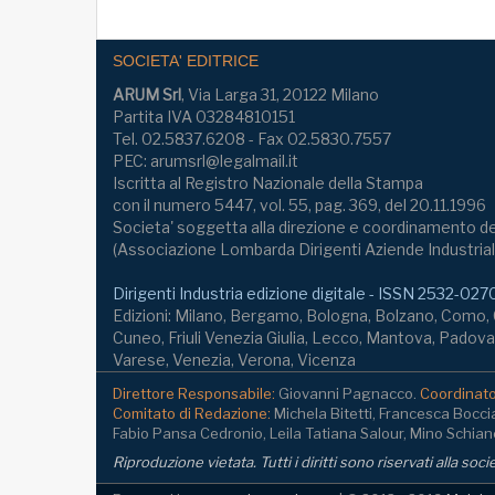
SOCIETA' EDITRICE
ARUM Srl
, Via Larga 31, 20122 Milano
Partita IVA 03284810151
Tel. 02.5837.6208 - Fax 02.5830.7557
PEC: arumsrl@legalmail.it
Iscritta al Registro Nazionale della Stampa
con il numero 5447, vol. 55, pag. 369, del 20.11.1996
Societa' soggetta alla direzione e coordinamento de
(Associazione Lombarda Dirigenti Aziende Industrial
Dirigenti Industria edizione digitale - ISSN 2532-027
Edizioni: Milano, Bergamo, Bologna, Bolzano, Como
Cuneo, Friuli Venezia Giulia, Lecco, Mantova, Padova,
Varese, Venezia, Verona, Vicenza
Direttore Responsabile:
Giovanni Pagnacco.
Coordinator
Comitato di Redazione:
Michela Bitetti, Francesca Bocci
Fabio Pansa Cedronio, Leila Tatiana Salour, Mino Schianc
Riproduzione vietata. Tutti i diritti sono riservati alla soc