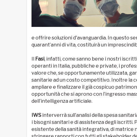
e offrire soluzioni d'avanguardia. In questo se
quarant’anni di vita, costituirà un imprescind
Il
Fasi
, infatti, come sanno bene i nostri iscrit
operanti in Italia, pubbliche e private, i profe
valore che, se opportunamente utilizzata, garan
sanitarie ad un costo competitivo. Inoltre la c
ampliare e finalizzare il già cospicuo patrimo
opportunità che si aprono con l’ingresso mass
dell’intelligenza artificiale.
IWS
interverrà sull’analisi della spesa sanita
i bisogni sanitari e di assistenza degli iscritti.
esistente della sanità integrativa, di matrice 
stringere rapporti con tutti gli stakeholder d