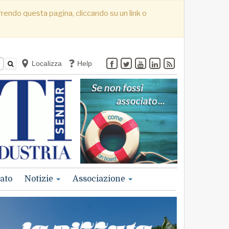
correndo questa pagina, cliccando su un link o
Localizza
Help
ato
Notizie
Associazione