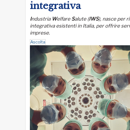
integrativa
I
ndustria
W
elfare
S
alute (
IWS
), nasce per r
integrativa esistenti in Italia, per offrire ser
imprese.
Ascolta