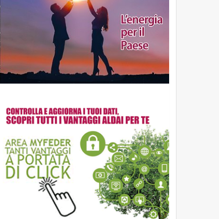
ve
coledì