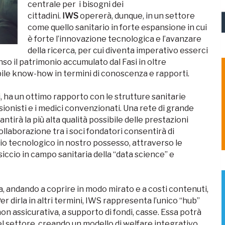
centrale per i bisogni dei
cittadini.
IWS
opererà, dunque, in un settore
come quello sanitario in forte espansione in cui
è forte l’innovazione tecnologica e l’avanzare
della ricerca, per cui diventa imperativo esserci
nso il patrimonio accumulato dal Fasi in oltre
ibile know-how in termini di conoscenza e rapporti.
ti, ha un ottimo rapporto con le strutture sanitarie
ssionisti e i medici convenzionati. Una rete di grande
tirà la più alta qualità possibile delle prestazioni
ollaborazione tra i soci fondatori consentirà di
nio tecnologico in nostro possesso, attraverso le
iccio in campo sanitaria della “data science” e
ria, andando a coprire in modo mirato e a costi contenuti,
 Per dirla in altri termini, IWS rappresenta l’unico “hub”
non assicurativa, a supporto di fondi, casse. Essa potrà
el settore, creando un modello di welfare integrativo