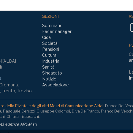
SEZIONI
#
Sommario
Federmanager
Cida
Società
P
Pensioni
C
Cultura
am
ll'ALDAI
Industria
i)
Sanità
Le
Sindacato
In
0
Notizie
, Cremona,
Associazione
 Trento, Treviso,
e della Rivista e degli altri Mezzi di Comunicazione Aldai:
Franco Del Vec
a, Pasquale Ceruzzi, Giuseppe Colombi, Diva De Franco, Franco Del Vecch
hi, Chiara Tiraboschi.
ietà editrice ARUM srl