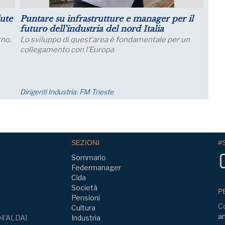
lio: migliorano le aspettative sulla
Crescita dell
duzione
Salariali
spettative delle grandi imprese industriali
Incontro Zoom c
iorano a luglio, con un aumento della quota di
Osservatorio C
ese che prevede una crescita della produzione;
23 settembre o
nomia
Eventi
SEZIONI
#
Sommario
Federmanager
Cida
Società
P
Pensioni
C
Cultura
am
ll'ALDAI
Industria