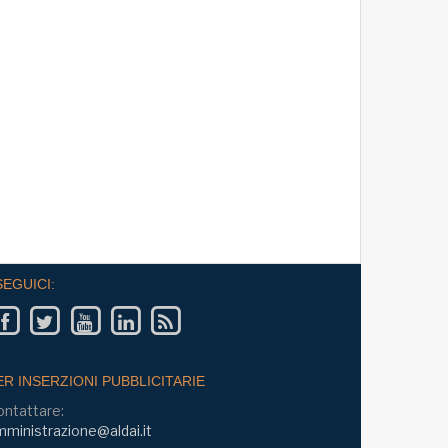
a Produttività e Prospettive
on il Prof. Giampaolo Galli -
PI Università Cattolica - mercoledì
re 17:30 - 19:00
SEGUICI:
ER INSERZIONI PUBBLICITARIE
ontattare:
ministrazione@aldai.it