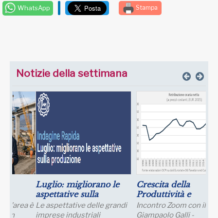
WhatsApp
Stampa
Notizie della settimana
Luglio: migliorano le
Crescita della
aspettative sulla
Produttività e
produzione
Prospettive Salariali
Le aspettative delle grandi
Incontro Zoom con il Prof.
imprese industriali
Giampaolo Galli -