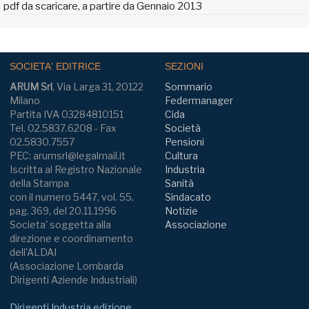
pdf da scaricare, a partire da Gennaio 2013
SOCIETA' EDITRICE
SEZIONI
ARUM Srl
, Via Larga 31, 20122
Sommario
Milano
Federmanager
Partita IVA 03284810151
Cida
Tel. 02.5837.6208 - Fax
Società
02.5830.7557
Pensioni
PEC: arumsrl@legalmail.it
Cultura
Iscritta al Registro Nazionale
Industria
della Stampa
Sanità
con il numero 5447, vol. 55,
Sindacato
pag. 369, del 20.11.1996
Notizie
Societa' soggetta alla
Associazione
direzione e coordinamento
dell'ALDAI
(Associazione Lombarda
Dirigenti Aziende Industriali)
Dirigenti Industria edizione