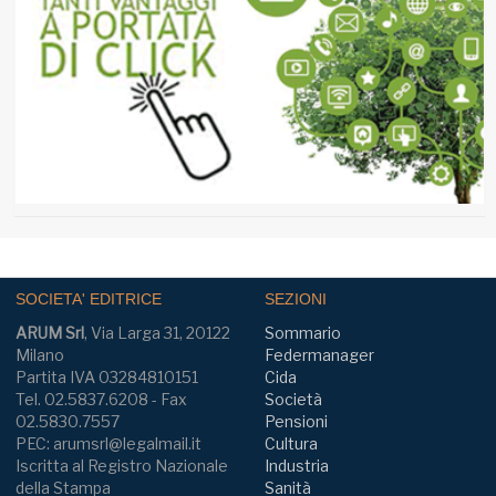
SOCIETA' EDITRICE
SEZIONI
ARUM Srl
, Via Larga 31, 20122
Sommario
Milano
Federmanager
Partita IVA 03284810151
Cida
Tel. 02.5837.6208 - Fax
Società
02.5830.7557
Pensioni
PEC: arumsrl@legalmail.it
Cultura
Iscritta al Registro Nazionale
Industria
della Stampa
Sanità