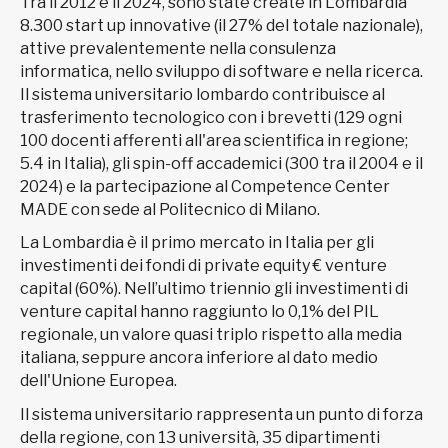
Tra il 2012 e il 2024, sono state create in Lombardia
8.300 start up innovative (il 27% del totale nazionale),
attive prevalentemente nella consulenza
informatica, nello sviluppo di software e nella ricerca.
Il sistema universitario lombardo contribuisce al
trasferimento tecnologico con i brevetti (129 ogni
100 docenti afferenti all'area scientifica in regione;
5.4 in Italia), gli spin-off accademici (300 tra il 2004 e il
2024) e la partecipazione al Competence Center
MADE con sede al Politecnico di Milano.
La Lombardia è il primo mercato in Italia per gli
investimenti dei fondi di private equity € venture
capital (60%). Nell’ultimo triennio gli investimenti di
venture capital hanno raggiunto lo 0,1% del PIL
regionale, un valore quasi triplo rispetto alla media
italiana, seppure ancora inferiore al dato medio
dell'Unione Europea.
Il sistema universitario rappresenta un punto di forza
della regione, con 13 università, 35 dipartimenti