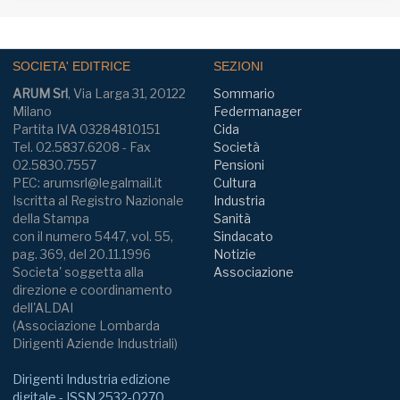
SOCIETA' EDITRICE
SEZIONI
ARUM Srl
, Via Larga 31, 20122
Sommario
Milano
Federmanager
Partita IVA 03284810151
Cida
Tel. 02.5837.6208 - Fax
Società
02.5830.7557
Pensioni
PEC: arumsrl@legalmail.it
Cultura
Iscritta al Registro Nazionale
Industria
della Stampa
Sanità
con il numero 5447, vol. 55,
Sindacato
pag. 369, del 20.11.1996
Notizie
Societa' soggetta alla
Associazione
direzione e coordinamento
dell'ALDAI
(Associazione Lombarda
Dirigenti Aziende Industriali)
Dirigenti Industria edizione
digitale - ISSN 2532-0270