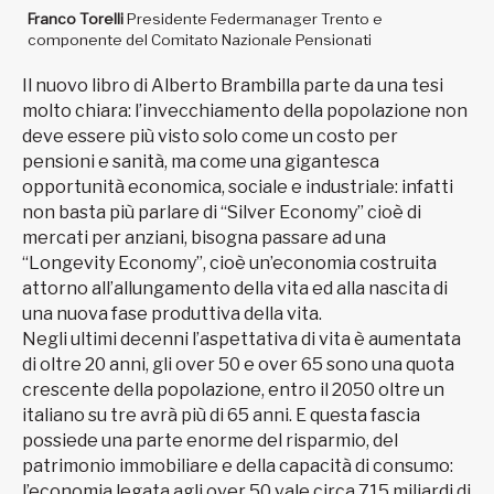
Franco Torelli
Presidente Federmanager Trento e
componente del Comitato Nazionale Pensionati
Il nuovo libro di Alberto Brambilla parte da una tesi
molto chiara: l’invecchiamento della popolazione non
deve essere più visto solo come un costo per
pensioni e sanità, ma come una gigantesca
opportunità economica, sociale e industriale: infatti
non basta più parlare di “Silver Economy” cioè di
mercati per anziani, bisogna passare ad una
“Longevity Economy”, cioè un’economia costruita
attorno all’allungamento della vita ed alla nascita di
una nuova fase produttiva della vita.
Negli ultimi decenni l’aspettativa di vita è aumentata
di oltre 20 anni, gli over 50 e over 65 sono una quota
crescente della popolazione, entro il 2050 oltre un
italiano su tre avrà più di 65 anni. E questa fascia
possiede una parte enorme del risparmio, del
patrimonio immobiliare e della capacità di consumo:
l’economia legata agli over 50 vale circa 715 miliardi di