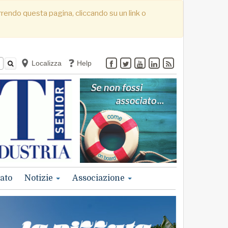
correndo questa pagina, cliccando su un link o
Localizza
Help
ato
Notizie
Associazione