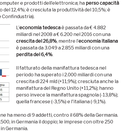
computer e prodotti dell’elettronica; ha
perso capacità
o del 12,4%; è cresciuta la produttività del 10,5%; è
 Confindustria).
L’
economia tedesca
è passata da € 4.882
miliardi nel 2008 a € 6.200 nel 2016 con una
crescita del 26,8%
, mentre l’
economia italiana
è passata da 3.049 a 2.855 miliardi con una
perdita del 6,4%
.
Il fatturato della manifattura tedesca nel
periodo ha superato i 2.000 miliardi con una
crescita di 224 mld (+11,9%); cresciuta anche la
manifattura del Regno Unito (+11,2%); hanno
perso invece la manifattura spagnola (-13,8%);
quella francese (-3,5%) e l'italiana (-9,1%).
ane ha meno di 9 addetti, contro il 68% della Germania.
.500, in Germania il doppio; le imprese con oltre 250
0 in Germania.