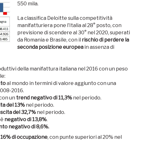
550 mila.
La classifica Deloitte sulla competitività
manifatturiera pone l’Italia al 28° posto, con
previsione di scendere al 30° nel 2020, superati
da Romania e Brasile, con il
rischio di perdere la
seconda posizione europea
in assenza di
produttivi della manifattura italiana nel 2016 con un peso
le:
sto
al mondo in termini di valore aggiunto con una
2008-2016.
con un
trend negativo di 11,3%
nel periodo.
ita del 13%
nel periodo.
scita del 32,7%
nel periodo.
è
negativo di 13,8%
.
to negativo di 8,6%.
il 16% di occupazione
, con punte superiori al 20% nel