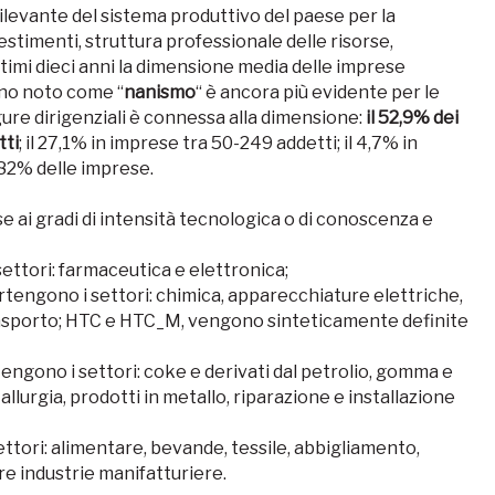
rilevante del sistema produttivo del paese per la
estimenti, struttura professionale delle risorse,
ltimi dieci anni la dimensione media delle imprese
eno noto come “
nanismo
“ è ancora più evidente per le
igure dirigenziali è connessa alla dimensione:
il 52,9% dei
tti
; il 27,1% in imprese tra 50-249 addetti; il 4,7% in
’82% delle imprese.
ase ai gradi di intensità tecnologica o di conoscenza e
ettori: farmaceutica e elettronica;
tengono i settori: chimica, apparecchiature elettriche,
trasporto; HTC e HTC_M, vengono sinteticamente definite
engono i settori: coke e derivati dal petrolio, gomma e
tallurgia, prodotti in metallo, riparazione e installazione
ttori: alimentare, bevande, tessile, abbigliamento,
ltre industrie manifatturiere.