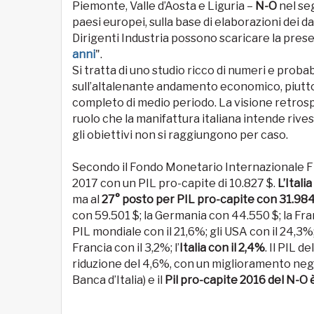
Piemonte, Valle d’Aosta e Liguria –
N-O
nel seg
paesi europei, sulla base di elaborazioni dei dati
Dirigenti Industria possono scaricare la pres
anni
".
Si tratta di uno studio ricco di numeri e proba
sull’altalenante andamento economico, piutto
completo di medio periodo. La visione retrospett
ruolo che la manifattura italiana intende rivest
gli obiettivi non si raggiungono per caso.
Secondo il Fondo Monetario Internazionale FMI,
2017 con un PIL pro-capite di 10.827 $.
L’Itali
ma al
27° posto per PIL pro-capite con 31.984
con 59.501 $; la Germania con 44.550 $; la Fr
PIL mondiale con il 21,6%; gli USA con il 24,3%;
Francia con il 3,2%; l’
Italia con il 2,4%
. Il PIL 
riduzione del 4,6%, con un miglioramento negli
Banca d’Italia) e il
Pil pro-capite 2016
del N-O