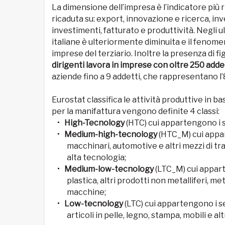
La dimensione dell’impresa è l’indicatore più 
ricaduta su: export, innovazione e ricerca, inv
investimenti, fatturato e produttività. Negli u
italiane è ulteriormente diminuita e il fenom
imprese del terziario. Inoltre la presenza di f
dirigenti lavora in imprese con oltre 250 adde
aziende fino a 9 addetti, che rappresentano l
Eurostat classifica le attività produttive in b
per la manifattura vengono definite 4 classi:
High-Tecnology
(HTC) cui appartengono i s
Medium-high-tecnology
(HTC_M) cui appar
macchinari, automotive e altri mezzi di 
alta tecnologia;
Medium-low-tecnology
(LTC_M) cui appart
plastica, altri prodotti non metalliferi, me
macchine;
Low-tecnology
(LTC) cui appartengono i se
articoli in pelle, legno, stampa, mobili e a