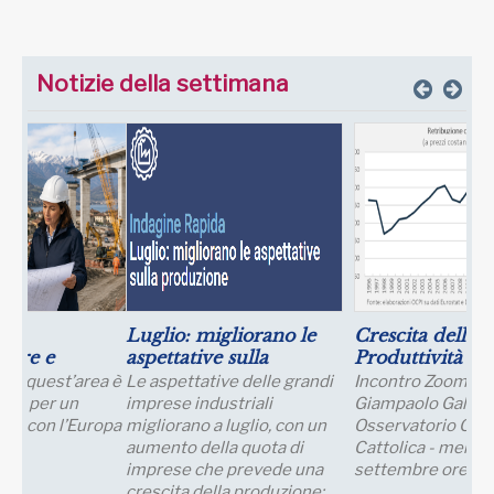
Notizie della settimana
Luglio: migliorano le
Crescita della
aspettative sulla
Produttività e
produzione
Prospettive Salariali
Le aspettative delle grandi
Incontro Zoom con il Prof.
imprese industriali
Giampaolo Galli -
migliorano a luglio, con un
Osservatorio CPI Università
aumento della quota di
Cattolica - mercoledì 23
imprese che prevede una
settembre ore 17:30 - 19:00
crescita della produzione;