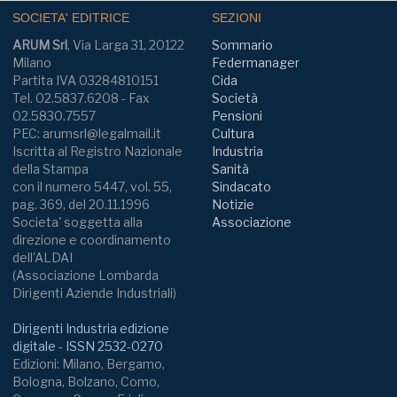
SOCIETA' EDITRICE
SEZIONI
ARUM Srl
, Via Larga 31, 20122
Sommario
Milano
Federmanager
Partita IVA 03284810151
Cida
Tel. 02.5837.6208 - Fax
Società
02.5830.7557
Pensioni
PEC: arumsrl@legalmail.it
Cultura
Iscritta al Registro Nazionale
Industria
della Stampa
Sanità
con il numero 5447, vol. 55,
Sindacato
pag. 369, del 20.11.1996
Notizie
Societa' soggetta alla
Associazione
direzione e coordinamento
dell'ALDAI
(Associazione Lombarda
Dirigenti Aziende Industriali)
Dirigenti Industria edizione
digitale - ISSN 2532-0270
Edizioni: Milano, Bergamo,
Bologna, Bolzano, Como,