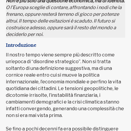
Non è più solo una questione economica, ma di identità.
O l’Europa sceglie di contare, affrontando i nodi che la
frenano, oppure resterà terreno di gioco per potenze
altrui.
Il tempo delle esitazioni è scaduto. Il futuro si
costruisce adesso, oppure sarà il resto del mondo a
deciderlo per noi.
Introduzione
Il nostro tempo viene sempre più descritto come
un’epoca di “disordine strategico”. Non si tratta
soltanto di una definizione suggestiva, ma di una
cornice reale entro cui si muove la politica
internazionale, l’economia mondiale e perfino la vita
quotidiana dei cittadini. Le tensioni geopolitiche, le
dicotomie irrisolte, l’instabilità finanziaria, i
cambiamenti demografici e la crisi climatica stanno
infatti convergendo, generando una complessità che
non si era mai vista prima.
Se fino a pochi decenni fa era possibile distinguere