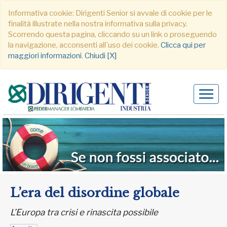
Informativa cookie: Dirigenti Senior si avvale di cookie per le
finalità illustrate nella nostra informativa sulla privacy.
Scorrendo questa pagina, cliccando su un link o proseguendo
la navigazione, acconsenti all´uso dei cookie.
Clicca qui per
maggiori informazioni
.
Chiudi [X]
Alter
navig
L’era del disordine globale
L’Europa tra crisi e rinascita possibile