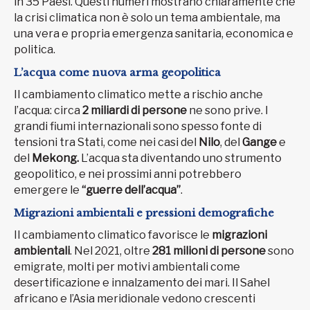
in 35 Paesi. Questi numeri mostrano chiaramente che
la crisi climatica non è solo un tema ambientale, ma
una vera e propria emergenza sanitaria, economica e
politica.
L’acqua come nuova arma geopolitica
Il cambiamento climatico mette a rischio anche
l’acqua: circa
2 miliardi di persone
ne sono prive. I
grandi fiumi internazionali sono spesso fonte di
tensioni tra Stati, come nei casi del
Nilo
, del
Gange
e
del
Mekong.
L’acqua sta diventando uno strumento
geopolitico, e nei prossimi anni potrebbero
emergere le
“guerre dell’acqua”
.
Migrazioni ambientali e pressioni demografiche
Il cambiamento climatico favorisce le
migrazioni
ambientali
. Nel 2021, oltre
281 milioni di persone
sono
emigrate, molti per motivi ambientali come
desertificazione e innalzamento dei mari. Il Sahel
africano e l’Asia meridionale vedono crescenti