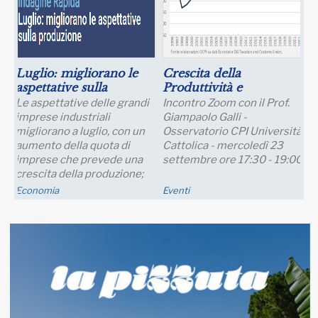
Luglio: migliorano le
Crescita della
aspettative sulla
Produttività e
produzione
Prospettive Salariali
Le aspettative delle grandi
Incontro Zoom con il Prof.
imprese industriali
Giampaolo Galli -
migliorano a luglio, con un
Osservatorio CPI Università
aumento della quota di
Cattolica - mercoledì 23
imprese che prevede una
settembre ore 17:30 - 19:00
crescita della produzione;
nei..
Economia
Eventi