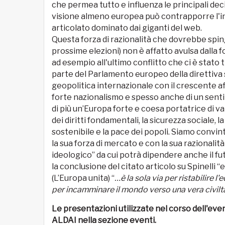
che permea tutto e influenza le principali dec
visione almeno europea può contrapporre l'i
articolato dominato dai giganti del web.
Questa forza di razionalità che dovrebbe sping
prossime elezioni) non è affatto avulsa dalla 
ad esempio all'ultimo conflitto che ci è stato 
parte del Parlamento europeo della direttiva
geopolitica internazionale con il crescente af
forte nazionalismo e spesso anche di un sent
di più un’Europa forte e coesa portatrice di v
dei diritti fondamentali, la sicurezza sociale,
sostenibile e la pace dei popoli. Siamo convint
la sua forza di mercato e con la sua razionalità
ideologico” da cui potrà dipendere anche il fu
la conclusione del citato articolo su Spinelli
(L’Europa unita) “
…è la sola via per ristabilire l
per incamminare il mondo verso una vera civilt
Le presentazioni utilizzate nel corso dell'even
ALDAI nella sezione eventi.