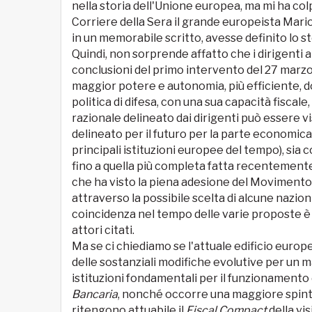
nella storia dell'Unione europea, ma mi ha col
Corriere della Sera il grande europeista Mari
in un memorabile scritto, avesse definito lo 
Quindi, non sorprende affatto che i dirigenti 
conclusioni del primo intervento del 27 marzo
maggior potere e autonomia, più efficiente, do
politica di difesa, con una sua capacità fiscal
razionale delineato dai dirigenti può essere 
delineato per il futuro per la parte economica
principali istituzioni europee del tempo), sia
fino a quella più completa fatta recentemente
che ha visto la piena adesione del Movimento 
attraverso la possibile scelta di alcune nazioni
coincidenza nel tempo delle varie proposte è st
attori citati.
Ma se ci chiediamo se l'attuale edificio europe
delle sostanziali modifiche evolutive per un 
istituzioni fondamentali per il funzionamento d
Bancaria
, nonché occorre una maggiore spinta 
ritengono attuabile il
Fiscal Compact
della vi