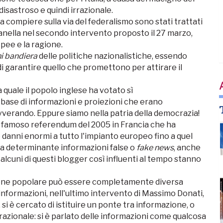
sastroso e quindi irrazionale.
 compiere sulla via del federalismo sono stati trattati
nella nel secondo intervento proposto il 27 marzo,
opee e la ragione.
i bandiera
delle politiche nazionalistiche, essendo
i garantire quello che promettono per attirare il
la quale il popolo inglese ha votato sì
se di informazioni e proiezioni che erano
vverando. Eppure siamo nella patria della democrazia!
famoso referendum del 2005 in Francia che ha
 danni enormi a tutto l'impianto europeo fino a quel
ra determinante informazioni false o
fake news
, anche
alcuni di questi blogger così influenti al tempo stanno
sione popolare può essere completamente diversa
 informazioni, nell'ultimo intervento di Massimo Donati,
 si è cercato di istituire un ponte tra informazione, o
 razionale: si è parlato delle informazioni come qualcosa