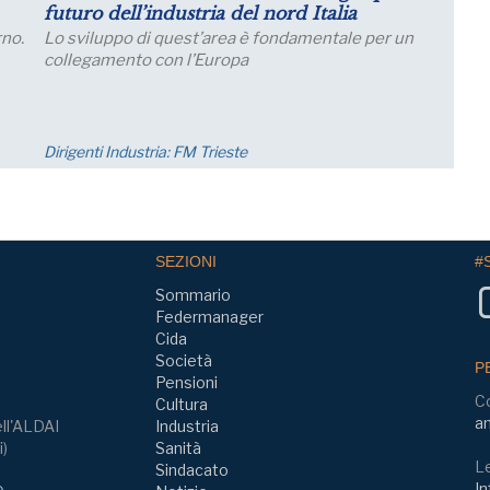
ione
Salariali
ative delle grandi imprese industriali
Incontro Zoom con il
o a luglio, con un aumento della quota di
Osservatorio CPI Un
he prevede una crescita della produzione;
23 settembre ore 17
Eventi
SEZIONI
#
Sommario
Federmanager
Cida
Società
P
Pensioni
C
Cultura
am
ll'ALDAI
Industria
i)
Sanità
Le
Sindacato
In