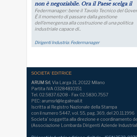
futuro dell’industria del nord Italia
produz
Lo sviluppo di quest’area è fondamentale per un
Le aspett
collegamento con l’Europa
miglioran
imprese c
nei..
Dirigenti Industria:
FM Trieste
Economia
SOCIETA' EDITRICE
ARUM Srl
, Via Larga 31, 20122 Milano
Partita IVA 03284810151
Tel. 02.5837.6208 - Fax 02.5830.7557
PEC: arumsrl@legalmail.it
Iscritta al Registro Nazionale della Stampa
con il numero 5447, vol. 55, pag. 369, del 20.11.1996
Societa' soggetta alla direzione e coordinamento de
(Associazione Lombarda Dirigenti Aziende Industrial