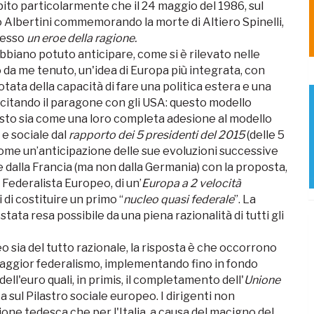
pito particolarmente che il 24 maggio del 1986, sul
o Albertini commemorando la morte di Altiero Spinelli,
stesso
un eroe della ragione.
abbiano potuto anticipare, come si è rilevato nelle
 da me tenuto, un'idea di Europa più integrata, con
tata della capacità di fare una politica estera e una
e, citando il paragone con gli USA: questo modello
visto sia come una loro completa adesione al modello
 e sociale dal
rapporto dei 5 presidenti del 2015
(delle 5
 come un’anticipazione delle sue evoluzioni successive
 dalla Francia (ma non dalla Germania) con la proposta,
Federalista Europeo, di un’
Europa a 2 velocità
 di costituire un primo “
nucleo quasi federale
”. La
ata resa possibile da una piena razionalità di tutti gli
o sia del tutto razionale, la risposta è che occorrono
maggior federalismo, implementando fino in fondo
ell'euro quali, in primis, il completamento dell'
Unione
sul Pilastro sociale europeo. I dirigenti non
sione tedesca che per l'Italia, a causa del macigno del