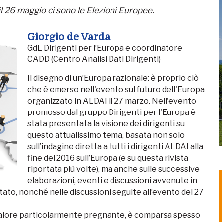
il 26 maggio ci sono le Elezioni Europee.
Giorgio de Varda
GdL Dirigenti per l’Europa e coordinatore
CADD (Centro Analisi Dati Dirigenti)
Il disegno di un’Europa razionale: è proprio ciò
che è emerso nell'evento sul futuro dell'Europa
organizzato in ALDAI il 27 marzo. Nell'evento
promosso dal gruppo Dirigenti per l'Europa è
stata presentata la visione dei dirigenti su
questo attualissimo tema, basata non solo
sull’indagine diretta a tutti i dirigenti ALDAI alla
fine del 2016 sull’Europa (e su questa rivista
riportata più volte), ma anche sulle successive
elaborazioni, eventi e discussioni avvenute in
ato, nonché nelle discussioni seguite all’evento del 27
n valore particolarmente pregnante, è comparsa spesso