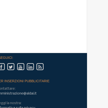
 Prof. Giampaolo Galli -
iversità Cattolica - mercoledì
:30 - 19:00
SEGUICI:
ER INSERZIONI PUBBLICITARIE
ontattare:
ministrazione@aldai.it
ggi la nostra:
formativa sulla privacy