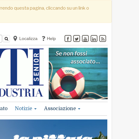
correndo questa pagina, cliccando su un link o
Localizza
Help
ato
Notizie
Associazione