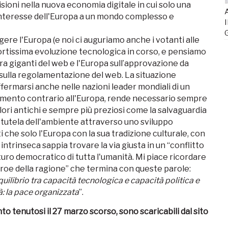
isioni nella nuova economia digitale in cui solo una
A
nteresse dell'Europa a un mondo complesso e
I
ere l'Europa (e noi ci auguriamo anche i votanti alle
fortissima evoluzione tecnologica in corso, e pensiamo
tra giganti del web e l'Europa sull’approvazione da
 sulla regolamentazione del web. La situazione
fermarsi anche nelle nazioni leader mondiali di un
imento contrario all'Europa, rende necessario sempre
alori antichi e sempre più preziosi come la salvaguardia
 la tutela dell'ambiente attraverso uno sviluppo
i che solo l'Europa con la sua tradizione culturale, con
 intrinseca sappia trovare la via giusta in un “conflitto
turo democratico di tutta l'umanità. Mi piace ricordare
 “eroe della ragione” che termina con queste parole:
'equilibrio tra capacità tecnologica e capacità politica e
à: la pace organizzata
”.
to tenutosi il 27 marzo scorso, sono scaricabili dal sito