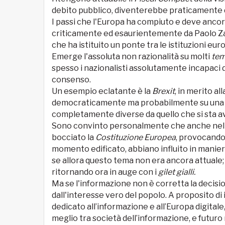
debito pubblico, diventerebbe praticamente di
I passi che l'Europa ha compiuto e deve ancora
criticamente ed esaurientemente da Paolo Za
che ha istituito un ponte tra le istituzioni eur
Emerge l'assoluta non razionalità su molti
tem
spesso i nazionalisti assolutamente incapaci d
consenso.
Un esempio eclatante è la
Brexit
, in merito al
democraticamente ma probabilmente su una ba
completamente diverse da quello che si sta a
Sono convinto personalmente che anche nel 
bocciato la
Costituzione Europea
, provocando
momento edificato, abbiano influito in manie
se allora questo tema non era ancora attuale; 
ritornando ora in auge con i
gilet gialli.
Ma se l'informazione non è corretta la deci
dall'interesse vero del popolo. A proposito di
dedicato all’informazione e all’Europa digitale,
meglio tra società dell’informazione, e futuro