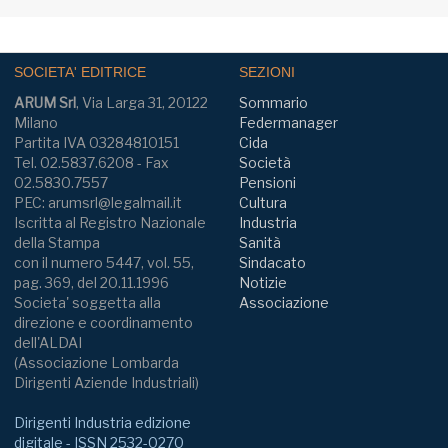
SOCIETA' EDITRICE
SEZIONI
ARUM Srl
, Via Larga 31, 20122
Sommario
Milano
Federmanager
Partita IVA 03284810151
Cida
Tel. 02.5837.6208 - Fax
Società
02.5830.7557
Pensioni
PEC: arumsrl@legalmail.it
Cultura
Iscritta al Registro Nazionale
Industria
della Stampa
Sanità
con il numero 5447, vol. 55,
Sindacato
pag. 369, del 20.11.1996
Notizie
Societa' soggetta alla
Associazione
direzione e coordinamento
dell'ALDAI
(Associazione Lombarda
Dirigenti Aziende Industriali)
Dirigenti Industria edizione
digitale - ISSN 2532-0270