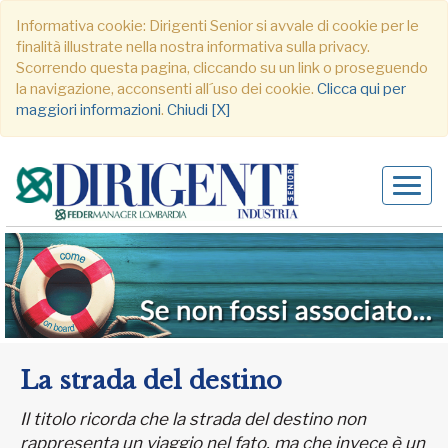
Informativa cookie: Dirigenti Senior si avvale di cookie per le
finalità illustrate nella nostra informativa sulla privacy.
Scorrendo questa pagina, cliccando su un link o proseguendo
la navigazione, acconsenti all´uso dei cookie.
Clicca qui per
maggiori informazioni
.
Chiudi [X]
Alter
navig
La strada del destino
Il titolo ricorda che la strada del destino non
rappresenta un viaggio nel fato, ma che invece è un