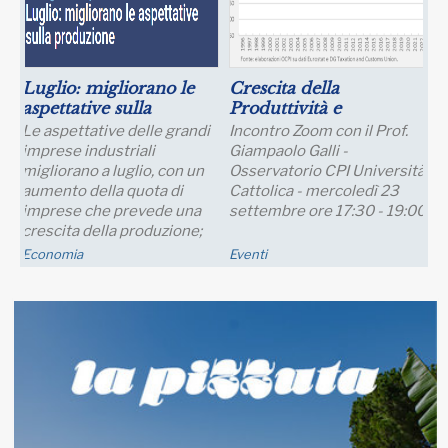
Luglio: migliorano le
Crescita della
aspettative sulla
Produttività e
produzione
Prospettive Salariali
Le aspettative delle grandi
Incontro Zoom con il Prof.
imprese industriali
Giampaolo Galli -
migliorano a luglio, con un
Osservatorio CPI Università
aumento della quota di
Cattolica - mercoledì 23
imprese che prevede una
settembre ore 17:30 - 19:00
crescita della produzione;
nei..
Economia
Eventi