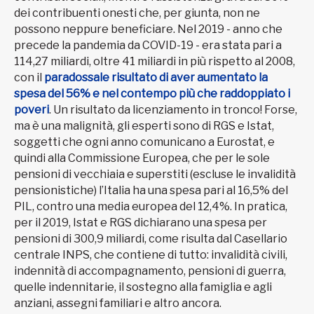
dei contribuenti onesti che, per giunta, non ne
possono neppure beneficiare. Nel 2019 - anno che
precede la pandemia da COVID-19 - era stata pari a
114,27 miliardi, oltre 41 miliardi in più rispetto al 2008,
con il
paradossale risultato di aver aumentato la
spesa del 56% e nel contempo più che raddoppiato i
poveri
. Un risultato da licenziamento in tronco! Forse,
ma è una malignità, gli esperti sono di RGS e Istat,
soggetti che ogni anno comunicano a Eurostat, e
quindi alla Commissione Europea, che per le sole
pensioni di vecchiaia e superstiti (escluse le invalidità
pensionistiche) l’Italia ha una spesa pari al 16,5% del
PIL, contro una media europea del 12,4%. In pratica,
per il 2019, Istat e RGS dichiarano una spesa per
pensioni di 300,9 miliardi, come risulta dal Casellario
centrale INPS, che contiene di tutto: invalidità civili,
indennità di accompagnamento, pensioni di guerra,
quelle indennitarie, il sostegno alla famiglia e agli
anziani, assegni familiari e altro ancora.