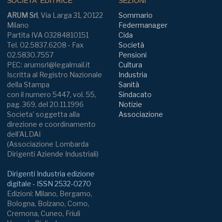
SOCIETA' EDITRICE
SEZIONI
ARUM Srl
, Via Larga 31, 20122
Sommario
Milano
Federmanager
Partita IVA 03284810151
Cida
Tel. 02.5837.6208 - Fax
Società
02.5830.7557
Pensioni
PEC: arumsrl@legalmail.it
Cultura
Iscritta al Registro Nazionale
Industria
della Stampa
Sanità
con il numero 5447, vol. 55,
Sindacato
pag. 369, del 20.11.1996
Notizie
Societa' soggetta alla
Associazione
direzione e coordinamento
dell'ALDAI
(Associazione Lombarda
Dirigenti Aziende Industriali)
Dirigenti Industria edizione
digitale - ISSN 2532-0270
Edizioni: Milano, Bergamo,
Bologna, Bolzano, Como,
Cremona, Cuneo, Friuli