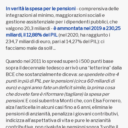
In verità la spesa per le pensioni
- comprensiva delle
integrazioni al minimo, maggiorazioni sociali e
gestione assistenziale per i dipendenti pubblici, che
valgono 20,3 miliardi -
è ammontata nel 2019 a 230,25
miliardi, il 12,88% del PIL
(nel 2020, ha raggiunto i
234,7 miliardi di euro, pari al 14,27% del PIL): ci
facciamo male da soli! ...
Quando nel 2011 lo spread superò i 500 punti base
sopra il decennale tedesco arrivò una “letterina” dalla
BCE che sostanzialmente diceva:
se spendete oltre 4
punti in più di PIL per le pensioni (circa 60 miliardi di
euro) e ogni anno fate un deficit simile, la prima cosa
che dovete fare è riformare (tagliare) la spesa per
pensioni
. E così subentra Monti che, con Elsa Fornero,
alza l’asticella in alcuni casi fino a 6 anni, elimina le
pensioni di anzianità, penalizza i giovani contributivi,
indicizza all’aspettativa di vita e pure le anzianità
contributive, non rivaluta le pensioni sopra 3 volte il