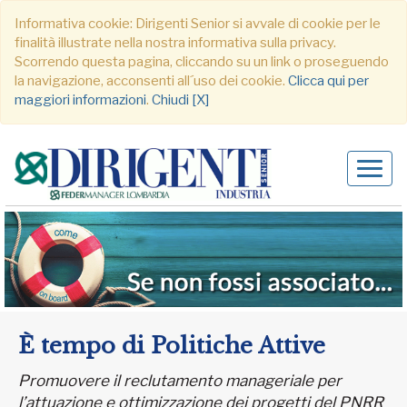
Informativa cookie: Dirigenti Senior si avvale di cookie per le
finalità illustrate nella nostra informativa sulla privacy.
Scorrendo questa pagina, cliccando su un link o proseguendo
la navigazione, acconsenti all´uso dei cookie.
Clicca qui per
maggiori informazioni
.
Chiudi [X]
Alter
navig
È tempo di Politiche Attive
Promuovere il reclutamento manageriale per
l’attuazione e ottimizzazione dei progetti del PNRR