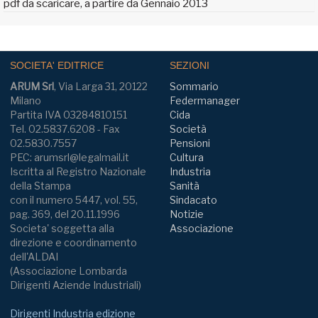
pdf da scaricare, a partire da Gennaio 2013
SOCIETA' EDITRICE
SEZIONI
ARUM Srl
, Via Larga 31, 20122
Sommario
Milano
Federmanager
Partita IVA 03284810151
Cida
Tel. 02.5837.6208 - Fax
Società
02.5830.7557
Pensioni
PEC: arumsrl@legalmail.it
Cultura
Iscritta al Registro Nazionale
Industria
della Stampa
Sanità
con il numero 5447, vol. 55,
Sindacato
pag. 369, del 20.11.1996
Notizie
Societa' soggetta alla
Associazione
direzione e coordinamento
dell'ALDAI
(Associazione Lombarda
Dirigenti Aziende Industriali)
Dirigenti Industria edizione