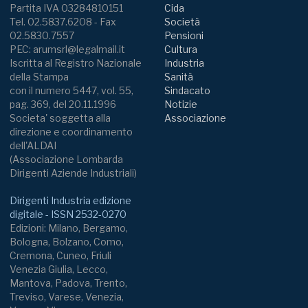
Partita IVA 03284810151
Cida
Tel. 02.5837.6208 - Fax
Società
02.5830.7557
Pensioni
PEC: arumsrl@legalmail.it
Cultura
Iscritta al Registro Nazionale
Industria
della Stampa
Sanità
con il numero 5447, vol. 55,
Sindacato
pag. 369, del 20.11.1996
Notizie
Societa' soggetta alla
Associazione
direzione e coordinamento
dell'ALDAI
(Associazione Lombarda
Dirigenti Aziende Industriali)
Dirigenti Industria edizione
digitale - ISSN 2532-0270
Edizioni: Milano, Bergamo,
Bologna, Bolzano, Como,
Cremona, Cuneo, Friuli
Venezia Giulia, Lecco,
Mantova, Padova, Trento,
Treviso, Varese, Venezia,