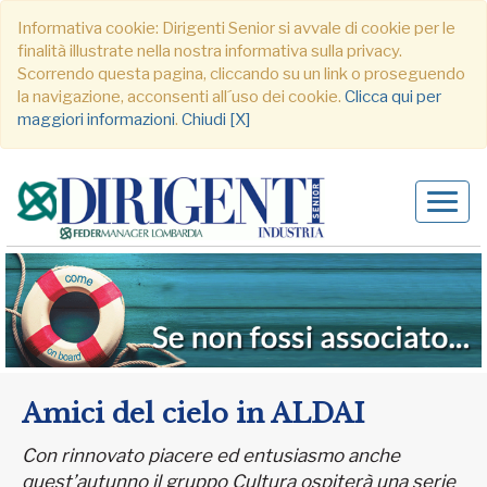
Informativa cookie: Dirigenti Senior si avvale di cookie per le
finalità illustrate nella nostra informativa sulla privacy.
Scorrendo questa pagina, cliccando su un link o proseguendo
la navigazione, acconsenti all´uso dei cookie.
Clicca qui per
maggiori informazioni
.
Chiudi [X]
Alter
navig
Amici del cielo in ALDAI
Con rinnovato piacere ed entusiasmo anche
quest’autunno il gruppo Cultura ospiterà una serie