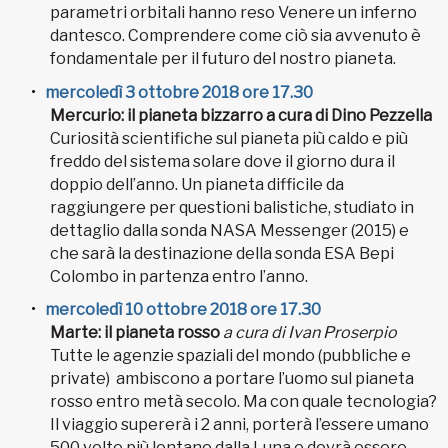
parametri orbitali hanno reso Venere un inferno
dantesco. Comprendere come ciò sia avvenuto è
fondamentale per il futuro del nostro pianeta.
mercoledì 3 ottobre 2018 ore 17.30
Mercurio: il pianeta bizzarro a cura di Dino Pezzella
Curiosità scientifiche sul pianeta più caldo e più
freddo del sistema solare dove il giorno dura il
doppio dell’anno. Un pianeta difficile da
raggiungere per questioni balistiche, studiato in
dettaglio dalla sonda NASA Messenger (2015) e
che sarà la destinazione della sonda ESA Bepi
Colombo in partenza entro l’anno.
mercoledì 10 ottobre 2018 ore 17.30
Marte: il pianeta rosso
a cura di Ivan Proserpio
Tutte le agenzie spaziali del mondo (pubbliche e
private) ambiscono a portare l’uomo sul pianeta
rosso entro metà secolo. Ma con quale tecnologia?
Il viaggio supererà i 2 anni, porterà l’essere umano
500 volte più lontano dalla Luna e dovrà essere