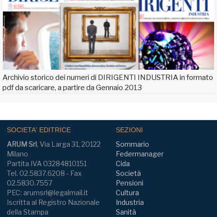
Archivio storico dei numeri di DIRIGENTI INDUSTRIA in formato
pdf da scaricare, a partire da Gennaio 2013
SOCIETA' EDITRICE
SEZIONI
ARUM Srl
, Via Larga 31, 20122
Sommario
Milano
Federmanager
Partita IVA 03284810151
Cida
Tel. 02.5837.6208 - Fax
Società
02.5830.7557
Pensioni
PEC: arumsrl@legalmail.it
Cultura
Iscritta al Registro Nazionale
Industria
della Stampa
Sanità