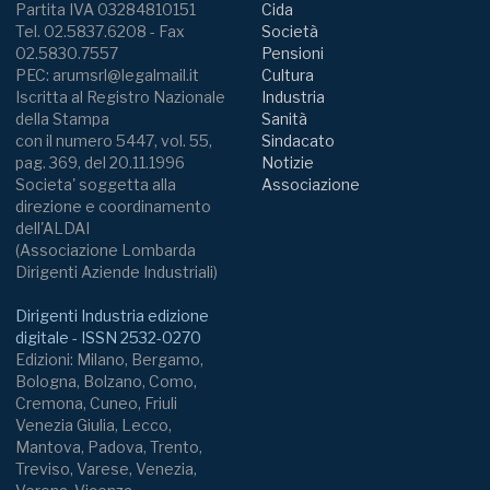
Partita IVA 03284810151
Cida
Tel. 02.5837.6208 - Fax
Società
02.5830.7557
Pensioni
PEC: arumsrl@legalmail.it
Cultura
Iscritta al Registro Nazionale
Industria
della Stampa
Sanità
con il numero 5447, vol. 55,
Sindacato
pag. 369, del 20.11.1996
Notizie
Societa' soggetta alla
Associazione
direzione e coordinamento
dell'ALDAI
(Associazione Lombarda
Dirigenti Aziende Industriali)
Dirigenti Industria edizione
digitale - ISSN 2532-0270
Edizioni: Milano, Bergamo,
Bologna, Bolzano, Como,
Cremona, Cuneo, Friuli
Venezia Giulia, Lecco,
Mantova, Padova, Trento,
Treviso, Varese, Venezia,