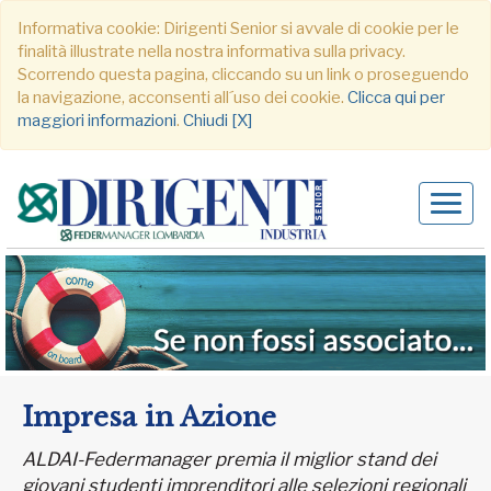
Informativa cookie: Dirigenti Senior si avvale di cookie per le
finalità illustrate nella nostra informativa sulla privacy.
Scorrendo questa pagina, cliccando su un link o proseguendo
la navigazione, acconsenti all´uso dei cookie.
Clicca qui per
maggiori informazioni
.
Chiudi [X]
Alter
navig
Impresa in Azione
ALDAI-Federmanager premia il miglior stand dei
giovani studenti imprenditori alle selezioni regionali