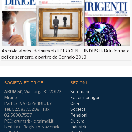
Archivio storico dei numeri di DIRIGENTI INDUSTRIA in formato
pdf da scaricare, a partire da Gennaio 2013
SOCIETA' EDITRICE
SEZIONI
ARUM Srl
, Via Larga 31, 20122
Sommario
Milano
Federmanager
Partita IVA 03284810151
Cida
Tel. 02.5837.6208 - Fax
Società
02.5830.7557
Pensioni
PEC: arumsrl@legalmail.it
Cultura
Iscritta al Registro Nazionale
Industria