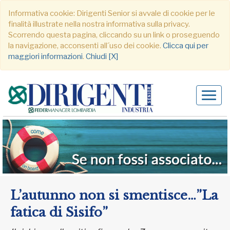
Informativa cookie: Dirigenti Senior si avvale di cookie per le
finalità illustrate nella nostra informativa sulla privacy.
Scorrendo questa pagina, cliccando su un link o proseguendo
la navigazione, acconsenti all´uso dei cookie.
Clicca qui per
maggiori informazioni
.
Chiudi [X]
Alter
navig
L’autunno non si smentisce…”La
fatica di Sisifo”