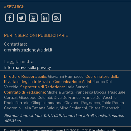
#SEGUICI:
PER INSERZIONI PUBBLICITARIE
Contattare:
amministrazione@aldai.it
Leggi la nostra:
Informativa sulla privacy
Direttore Responsabile:
Giovanni Pagnacco.
Coordinatore della
Rivista e degli altri Mezzi di Comunicazione Aldai:
Franco Del
Vecchio.
Segreteria di Redazione:
Ilaria Sartori.
Comitato di Redazione:
Michela Bitetti, Francesca Boccia, Pasquale
Ceruzzi, Giuseppe Colombi, Diva De Franco, Franco Del Vecchio,
Paolo Ferrario, Olimpia Lamanna, Giovanni Pagnacco, Fabio Pansa
Cedronio, Leila Tatiana Salour, Mino Schianchi, Chiara Tiraboschi.
Riproduzione vietata. Tutti i diritti sono riservati alla società editrice
ARUM srl
Powered by:
sevendaysweb.com
| © 2013 - 2019
Molekola srls