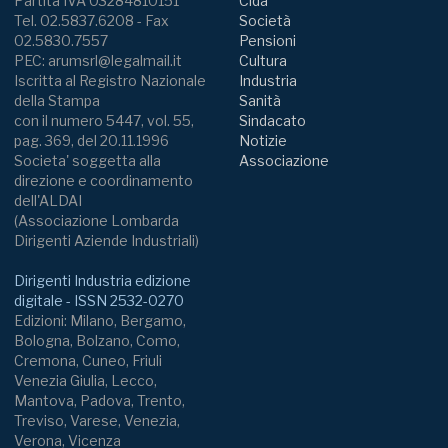
Partita IVA 03284810151
Cida
Tel. 02.5837.6208 - Fax
Società
02.5830.7557
Pensioni
PEC: arumsrl@legalmail.it
Cultura
Iscritta al Registro Nazionale
Industria
della Stampa
Sanità
con il numero 5447, vol. 55,
Sindacato
pag. 369, del 20.11.1996
Notizie
Societa' soggetta alla
Associazione
direzione e coordinamento
dell'ALDAI
(Associazione Lombarda
Dirigenti Aziende Industriali)
Dirigenti Industria edizione
digitale - ISSN 2532-0270
Edizioni: Milano, Bergamo,
Bologna, Bolzano, Como,
Cremona, Cuneo, Friuli
Venezia Giulia, Lecco,
Mantova, Padova, Trento,
Treviso, Varese, Venezia,
Verona, Vicenza