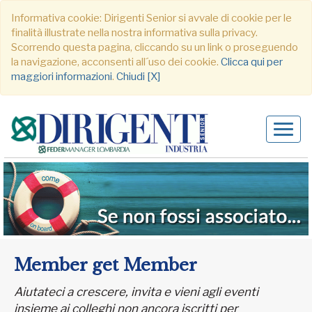
Informativa cookie: Dirigenti Senior si avvale di cookie per le
finalità illustrate nella nostra informativa sulla privacy.
Scorrendo questa pagina, cliccando su un link o proseguendo
la navigazione, acconsenti all´uso dei cookie.
Clicca qui per
maggiori informazioni
.
Chiudi [X]
Alter
navig
Member get Member
Aiutateci a crescere, invita e vieni agli eventi
insieme ai colleghi non ancora iscritti per