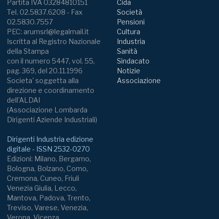
Partita IVA 03284810151
Cida
Tel. 02.5837.6208 - Fax
Società
02.5830.7557
Pensioni
PEC: arumsrl@legalmail.it
Cultura
Iscritta al Registro Nazionale
Industria
della Stampa
Sanità
con il numero 5447, vol. 55,
Sindacato
pag. 369, del 20.11.1996
Notizie
Societa' soggetta alla
Associazione
direzione e coordinamento
dell'ALDAI
(Associazione Lombarda
Dirigenti Aziende Industriali)
Dirigenti Industria edizione
digitale - ISSN 2532-0270
Edizioni: Milano, Bergamo,
Bologna, Bolzano, Como,
Cremona, Cuneo, Friuli
Venezia Giulia, Lecco,
Mantova, Padova, Trento,
Treviso, Varese, Venezia,
Verona, Vicenza