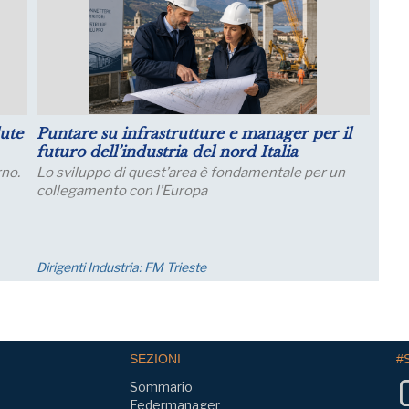
lio: migliorano le aspettative sulla
Crescita dell
duzione
Salariali
spettative delle grandi imprese industriali
Incontro Zoom c
iorano a luglio, con un aumento della quota di
Osservatorio C
ese che prevede una crescita della produzione;
23 settembre o
nomia
Eventi
SEZIONI
#
Sommario
Federmanager