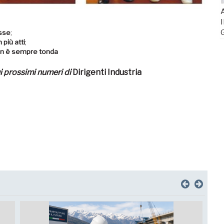
A
I
sse
;
 più atti
;
on è sempre tonda
ui prossimi numeri di
Dirigenti Industria