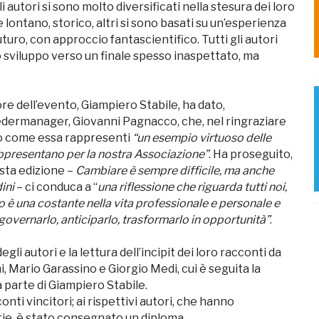
 autori si sono molto diversificati nella stesura dei loro
 lontano, storico, altri si sono basati su un’esperienza
turo, con approccio fantascientifico. Tutti gli autori
sviluppo verso un finale spesso inaspettato, ma
re dell’evento, Giampiero Stabile, ha dato,
Federmanager, Giovanni Pagnacco, che, nel ringraziare
eato come essa rappresenti
“un esempio virtuoso delle
appresentano per la nostra Associazione”
. Ha proseguito,
sta edizione –
Cambiare è sempre difficile, ma anche
dini
– ci conduca a “
una riflessione che riguarda tutti noi,
 una costante nella vita professionale e personale e
overnarlo, anticiparlo, trasformarlo in opportunità”
.
i autori e la lettura dell’incipit dei loro racconti da
, Mario Garassino e Giorgio Medi, cui è seguita la
 parte di Giampiero Stabile.
cconti vincitori; ai rispettivi autori, che hanno
rie, è stato consegnato un diploma.