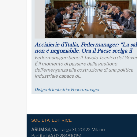
lute
Puntare su infrastrutture e manager per il
Lug
futuro dell’industria del nord Italia
pro
rno.
Lo sviluppo di quest’area è fondamentale per un
Le a
collegamento con l’Europa
migl
impr
nei..
Dirigenti Industria:
FM Trieste
Eco
SOCIETA' EDITRICE
ARUM Srl
, Via Larga 31, 20122 Milano
Partita IVA 03284810151