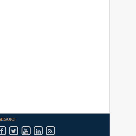
a Produttività e Prospettive
on il Prof. Giampaolo Galli -
PI Università Cattolica - mercoledì
re 17:30 - 19:00
SEGUICI: