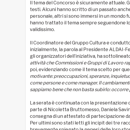
Il tema del Concorso è sicuramente attuale. Gli
testi. Alcuni hanno scritto di un passato anche
personale, altri si sono immersi in un mondo fu
hanno trattato il tema sempre seguendone lo 
validissimo.
Il Coordinatore del Gruppo Cultura e condutto
inizialmente, la parola al Presidente ALDAI-
gli organizzatori dell’iniziativa, ha sottolin
attività che Commissioni e Gruppi di Lavoro r
poi, evidenziando come il tema scelto per que
motivante: preoccupazioni, speranze, inquietu
come persone e come manager. Il cambiamento è
sappiamo bene che non basta subirlo: occorre g
La serata è continuata con la presentazione degl
parte di Nicoletta Bruttomesso, Daniela Savini
consegna di un attestato di partecipazione da
Per ultimi sono stati letti gli incipit dei tre ra
brevemente spiegato la genesi delle loro sto