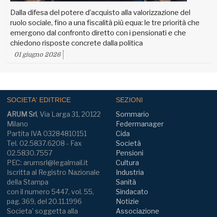
Dalla difesa del potere d’acquisto alla valorizzazione del
ruolo sociale, fino a una fiscalità più equa: le tre priorità che
emergono dal confronto diretto con i pensionati e che
chiedono risposte concrete dalla politica
01 giugno 2026
SOCIETA' EDITRICE
SEZIONI
ARUM Srl
, Via Larga 31, 20122
Sommario
Milano
Federmanager
Partita IVA 03284810151
Cida
Tel. 02.5837.6208 - Fax
Società
02.5830.7557
Pensioni
PEC: arumsrl@legalmail.it
Cultura
Iscritta al Registro Nazionale
Industria
della Stampa
Sanità
con il numero 5447, vol. 55,
Sindacato
pag. 369, del 20.11.1996
Notizie
Societa' soggetta alla
Associazione