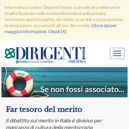
Informativa cookie: Dirigenti Senior si avvale di cookie per le
finalità illustrate nella nostra informativa sulla privacy.
Scorrendo questa pagina, cliccando su un link o proseguendo
la navigazione, acconsenti all´uso dei cookie.
Clicca qui per
maggiori informazioni
.
Chiudi [X]
Alter
navig
Far tesoro del merito
Il dibattito sul merito in Italia è divisivo per
mancanza di cultura della meritocrazia