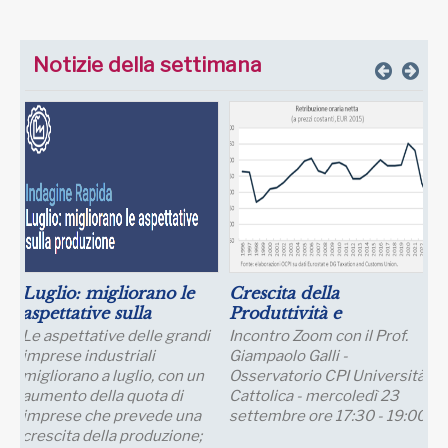
Notizie della settimana
Luglio: migliorano le
Crescita della
aspettative sulla
Produttività e
produzione
Prospettive Salariali
Le aspettative delle grandi
Incontro Zoom con il Prof.
imprese industriali
Giampaolo Galli -
migliorano a luglio, con un
Osservatorio CPI Università
aumento della quota di
Cattolica - mercoledì 23
imprese che prevede una
settembre ore 17:30 - 19:00
crescita della produzione;