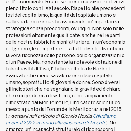
dell'economia della conoscenza, in cui siamo entrati a
pieno titolo con il XXI secolo. Rispetto alle precedenti
fasi del capitalismo, la qualità del capitale umano e
della sua formazione sta assumendo un'importanza
strategica senza precedenti, ovunque. Non solo nelle
professioni altamente qualificate, anche nei reparti
delle nostre fabbriche manifatturiere. In un'economia
del genere, le competenze - a tutti i livelli - diventano
la vera ricchezza delle persone, delle organizzazioni e
di un Paese. Ma, nonostante la notevole dotazione di
talentuosità diffusa, l'Italia risulta tra le Nazioni
avanzate che meno sa valorizzare il suo capitale
umano, soprattutto di giovani e donne. Sono diversi
gli indicatori che ne segnalano la gravità ed è chiaro
che è un problema di sistema, come ampiamente
dimostrato dal Meritometro, l'indicatore scientifico
messo a punto dal Forum della Meritocrazia nel 2015
(
v. dettagli nell'articolo di Giorgio Neglia
Chiudiamo
anche il 2022 in fondo alla classifica del merito
). Ne
emerge un'incapacità strutturale di riconoscere i