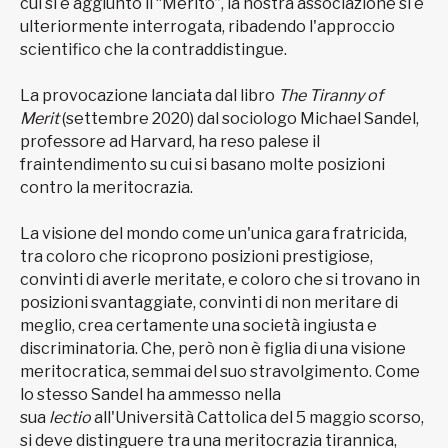
cui si è aggiunto il “Merito”, la nostra associazione si è
ulteriormente interrogata, ribadendo l'approccio
scientifico che la contraddistingue.
La provocazione lanciata dal libro
The Tiranny of
Merit
(settembre 2020) dal sociologo Michael Sandel,
professore ad Harvard, ha reso palese il
fraintendimento su cui si basano molte posizioni
contro la meritocrazia.
La visione del mondo come un'unica gara fratricida,
tra coloro che ricoprono posizioni prestigiose,
convinti di averle meritate, e coloro che si trovano in
posizioni svantaggiate, convinti di non meritare di
meglio, crea certamente una società ingiusta e
discriminatoria. Che, però non è figlia di una visione
meritocratica, semmai del suo stravolgimento. Come
lo stesso Sandel ha ammesso nella
sua
lectio
all'Università Cattolica del 5 maggio scorso,
si deve distinguere tra una meritocrazia tirannica,