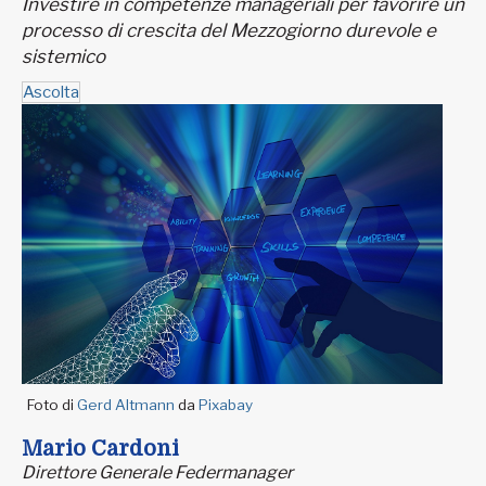
Investire in competenze manageriali per favorire un
processo di crescita del Mezzogiorno durevole e
sistemico
Ascolta
Foto di
Gerd Altmann
da
Pixabay
Mario Cardoni
Direttore Generale Federmanager