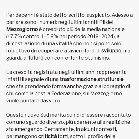
Per decenni è stato detto, scritto, auspicato. Adesso a
parlare sono i numeri: negli ultimi anni il Pil del
Mezzogiorno
è cresciuto più della media nazionale
(+7,7% contro il +5,8% nel periodo 2019–2024), a
dimostrazione di una vitalità che non si pone solo
l’obiettivo di recuperare atavici ritardi di
sviluppo
, ma
guarda al
futuro
con confortante ottimismo.
La crescita registrata negli ultimi anni rappresenta
infatti il segnale di una
trasformazione
strutturale
che sta prendendo forma anche grazie al coraggio di
chi, come la nostra Federazione, sul Mezzogiorno
vuole puntare davvero.
Questo nuovo Sud merita quindi di essere raccontato
con uno sguardo diverso, più aderente alla
realtà
che
sta emergendo. Certamente, in alcuni contesti,
permangono
criticità
forti, sotto il profilo della