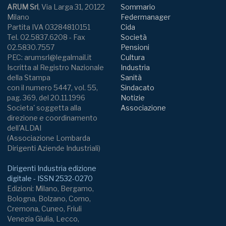
ARUM Srl
, Via Larga 31, 20122
Sommario
Milano
Federmanager
Partita IVA 03284810151
Cida
Tel. 02.5837.6208 - Fax
Società
02.5830.7557
Pensioni
PEC: arumsrl@legalmail.it
Cultura
Iscritta al Registro Nazionale
Industria
della Stampa
Sanità
con il numero 5447, vol. 55,
Sindacato
pag. 369, del 20.11.1996
Notizie
Societa' soggetta alla
Associazione
direzione e coordinamento
dell'ALDAI
(Associazione Lombarda
Dirigenti Aziende Industriali)
Dirigenti Industria edizione
digitale - ISSN 2532-0270
Edizioni: Milano, Bergamo,
Bologna, Bolzano, Como,
Cremona, Cuneo, Friuli
Venezia Giulia, Lecco,