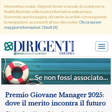
Informativa cookie: Dirigenti Senior si avvale di cookie per le
finalità illustrate nella nostra informativa sulla privacy.
Scorrendo questa pagina, cliccando su un link o proseguendo
la navigazione, acconsenti all´uso dei cookie.
Clicca qui per
maggiori informazioni
.
Chiudi [X]
Alter
navig
Premio Giovane Manager 2025:
dove il merito incontra il futuro