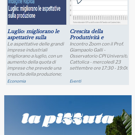
Luglio: migliorano le
Crescita della
aspettative sulla
Produttività e
produzione
Prospettive Salariali
Le aspettative delle grandi
Incontro Zoom con il Prof.
imprese industriali
Giampaolo Galli -
migliorano a luglio, con un
Osservatorio CPI Università
aumento della quota di
Cattolica - mercoledì 23
imprese che prevede una
settembre ore 17:30 - 19:00
crescita della produzione;
nei..
Economia
Eventi