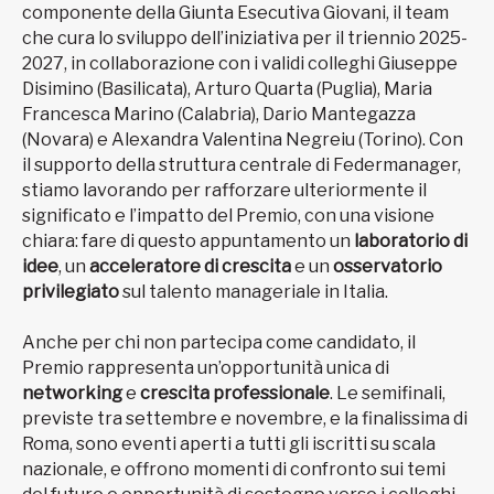
componente della Giunta Esecutiva Giovani, il team
che cura lo sviluppo dell’iniziativa per il triennio 2025-
2027, in collaborazione con i validi colleghi Giuseppe
Disimino (Basilicata), Arturo Quarta (Puglia), Maria
Francesca Marino (Calabria), Dario Mantegazza
(Novara) e Alexandra Valentina Negreiu (Torino). Con
il supporto della struttura centrale di Federmanager,
stiamo lavorando per rafforzare ulteriormente il
significato e l’impatto del Premio, con una visione
chiara: fare di questo appuntamento un
laboratorio di
idee
, un
acceleratore di crescita
e un
osservatorio
privilegiato
sul talento manageriale in Italia.
Anche per chi non partecipa come candidato, il
Premio rappresenta un’opportunità unica di
networking
e
crescita professionale
. Le semifinali,
previste tra settembre e novembre, e la finalissima di
Roma, sono eventi aperti a tutti gli iscritti su scala
nazionale, e offrono momenti di confronto sui temi