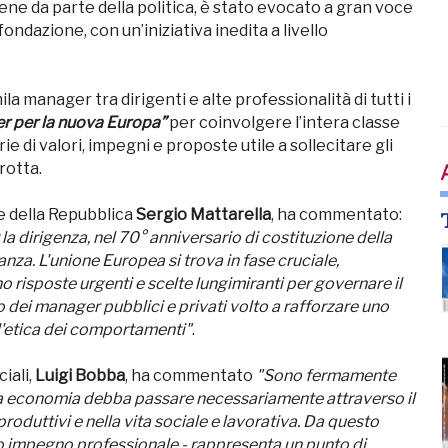
tene da parte della politica, è stato evocato a gran voce
ondazione, con un’iniziativa inedita a livello
 manager tra dirigenti e alte professionalità di tutti i
 per la nuova Europa”
per coinvolgere l’intera classe
e di valori, impegni e proposte utile a sollecitare gli
rotta.
te della Repubblica
Sergio Mattarella
, ha commentato:
a dirigenza, nel 70° anniversario di costituzione della
anza. L'unione Europea si trova in fase cruciale,
 risposte urgenti e scelte lungimiranti per governare il
dei manager pubblici e privati volto a rafforzare uno
ll'etica dei comportamenti"
.
iali,
Luigi Bobba
, ha commentato
"Sono fermamente
stra economia debba passare necessariamente attraverso il
oduttivi e nella vita sociale e lavorativa. Da questo
suo impegno professionale - rappresenta un punto di