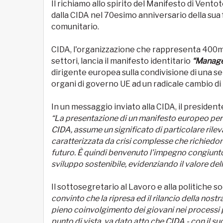
Il richiamo allo spirito del Manifesto di Vento
dalla CIDA nel 70esimo anniversario della sua f
comunitario.
CIDA, l'organizzazione che rappresenta 400mila
settori, lancia il manifesto identitario
“Manager
dirigente europea sulla condivisione di una seri
organi di governo UE ad un radicale cambio di 
In un messaggio inviato alla CIDA, il presiden
“La presentazione di un manifesto europeo per l
CIDA, assume un significato di particolare rilev
caratterizzata da crisi complesse che richiedono
futuro. È quindi benvenuto l'impegno congiunto 
sviluppo sostenibile, evidenziando il valore de
Il sottosegretario al Lavoro e alla politiche soc
convinto che la ripresa ed il rilancio della no
pieno coinvolgimento dei giovani nei processi pr
punto di vista, va dato atto che CIDA - con il 