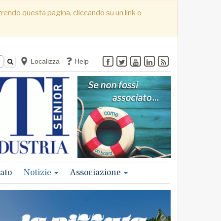
correndo questa pagina, cliccando su un link o
Localizza
Help
ato
Notizie
Associazione