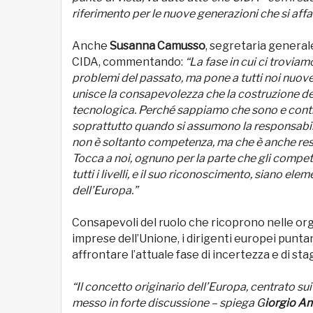
riferimento per le nuove generazioni che si aff
Anche
Susanna Camusso
, segretaria generale
CIDA, commentando:
“La fase in cui ci troviamo
problemi del passato, ma pone a tutti noi nuove
unisce la consapevolezza che la costruzione de
tecnologica. Perché sappiamo che sono e contin
soprattutto quando si assumono la responsabilit
non è soltanto competenza, ma che è anche respon
Tocca a noi, ognuno per la parte che gli compet
tutti i livelli, e il suo riconoscimento, siano el
dell’Europa.”
Consapevoli del ruolo che ricoprono nelle organ
imprese dell’Unione, i dirigenti europei punta
affrontare l’attuale fase di incertezza e di st
“Il concetto originario dell’Europa, centrato sui d
messo in forte discussione – spiega G
iorgio A