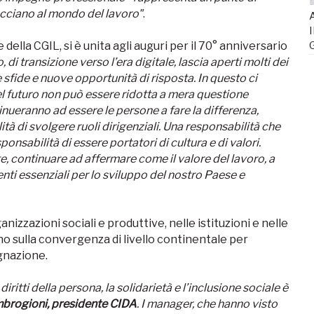
acciano al mondo del lavoro"
.
A
I
 della CGIL, si è unita agli auguri per il 70° anniversario
, di transizione verso l’era digitale, lascia aperti molti dei
 sfide e nuove opportunità di risposta. In questo ci
l futuro non può essere ridotta a mera questione
ueranno ad essere le persone a fare la differenza,
à di svolgere ruoli dirigenziali. Una responsabilità che
sabilità di essere portatori di cultura e di valori.
e, continuare ad affermare come il valore del lavoro, a
ementi essenziali per lo sviluppo del nostro Paese e
izzazioni sociali e produttive, nelle istituzioni e nelle
no sulla convergenza di livello continentale per
agnazione.
iritti della persona, la solidarietà e l’inclusione sociale è
mbrogioni, presidente CIDA
. I manager, che hanno visto