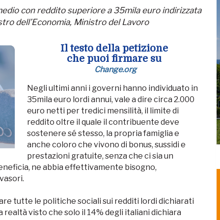
edio con reddito superiore a 35mila euro indirizzata
istro dell’Economia, Ministro del Lavoro
Il testo della petizione
che puoi firmare su
Change.org
Negli ultimi anni i governi hanno individuato in
35mila euro lordi annui, vale a dire circa 2.000
euro netti per tredici mensilità, il limite di
reddito oltre il quale il contribuente deve
sostenere sé stesso, la propria famiglia e
anche coloro che vivono di bonus, sussidi e
prestazioni gratuite, senza che ci sia un
eneficia, ne abbia effettivamente bisogno,
vasori.
 tutte le politiche sociali sui redditi lordi dichiarati
ealtà visto che solo il 14% degli italiani dichiara