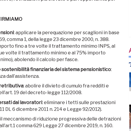
FIRMIAMO
ensioni
: applicare la perequazione per scaglioni in base
. 69, comma 1, della legge 23 dicembre 2000, n. 388.
mporto fino a tre volte il trattamento minimo INPS, al
e volte il trattamento minimo e al 75% importo
nimo), abolendo il calcolo per fasce.
sostenibilità finanziaria del sistema pensionistico
:
za dall’assistenza.
retributiva
: abolire il divieto di cumulo fra redditi e
dell’art. 19 del decreto-legge 112/2008.
ersati dai lavoratori
: eliminare i tetti sulle prestazioni
11 DL 6 dicembre 2011 n. 214 e Legge 92/2012).
e il meccanismo di riduzione progressiva delle detrazioni
o dall’art.1 comma 629 Legge 27 dicembre 2019, n. 160.