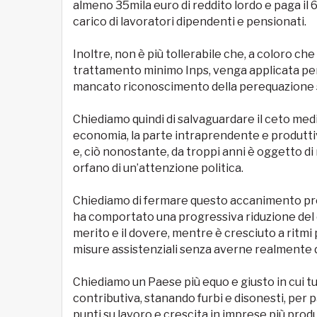
almeno 35mila euro di reddito lordo e paga il 6
carico di lavoratori dipendenti e pensionati.
Inoltre, non è più tollerabile che, a coloro ch
trattamento minimo Inps, venga applicata pe
mancato riconoscimento della perequazione
Chiediamo quindi di salvaguardare il ceto medi
economia, la parte intraprendente e produttiv
e, ciò nonostante, da troppi anni è oggetto di
orfano di un’attenzione politica.
Chiediamo di fermare questo accanimento prod
ha comportato una progressiva riduzione del c
merito e il dovere, mentre è cresciuto a ritmi
misure assistenziali senza averne realmente d
Chiediamo un Paese più equo e giusto in cui tu
contributiva, stanando furbi e disonesti, per 
punti su lavoro e crescita in imprese più produ