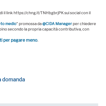
i il link https://chng.it/TNHbgbrjPK sui social con il
eto medio
" promossa da
@CIDA Manager
per chiedere
ipino secondo la propria capacità contributiva, con
ti per pagare meno
.
na domanda