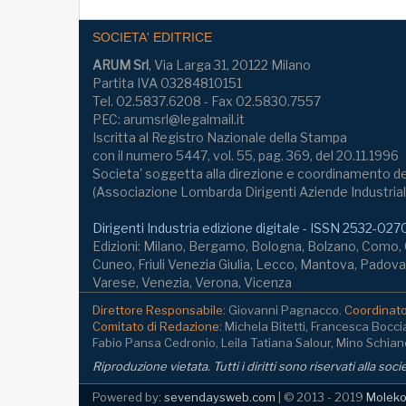
SOCIETA' EDITRICE
ARUM Srl
, Via Larga 31, 20122 Milano
Partita IVA 03284810151
Tel. 02.5837.6208 - Fax 02.5830.7557
PEC: arumsrl@legalmail.it
Iscritta al Registro Nazionale della Stampa
con il numero 5447, vol. 55, pag. 369, del 20.11.1996
Societa' soggetta alla direzione e coordinamento de
(Associazione Lombarda Dirigenti Aziende Industrial
Dirigenti Industria edizione digitale - ISSN 2532-027
Edizioni: Milano, Bergamo, Bologna, Bolzano, Como
Cuneo, Friuli Venezia Giulia, Lecco, Mantova, Padova,
Varese, Venezia, Verona, Vicenza
Direttore Responsabile:
Giovanni Pagnacco.
Coordinator
Comitato di Redazione:
Michela Bitetti, Francesca Bocci
Fabio Pansa Cedronio, Leila Tatiana Salour, Mino Schianc
Riproduzione vietata. Tutti i diritti sono riservati alla soc
Powered by:
sevendaysweb.com
| © 2013 - 2019
Molekol