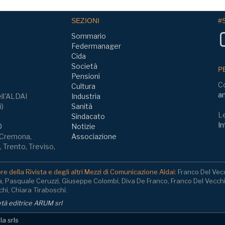
SEZIONI
#
Sommario
Federmanager
Cida
Società
P
Pensioni
C
Cultura
am
ll'ALDAI
Industria
i)
Sanità
Le
Sindacato
In
0
Notizie
, Cremona,
Associazione
 Trento, Treviso,
e della Rivista e degli altri Mezzi di Comunicazione Aldai:
Franco Del Vec
a, Pasquale Ceruzzi, Giuseppe Colombi, Diva De Franco, Franco Del Vecch
hi, Chiara Tiraboschi.
ietà editrice ARUM srl
a srls