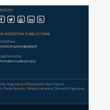
SEGUICI:
ER INSERZIONI PUBBLICITARIE
ontattare:
ministrazione@aldai.it
ggi la nostra:
formativa sulla privacy
chio.
Segreteria di Redazione:
Ilaria Sartori.
io, Paolo Ferrario, Olimpia Lamanna, Giovanni Pagnacco,