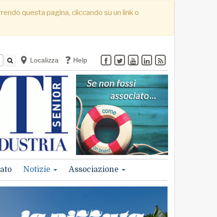
correndo questa pagina, cliccando su un link o
Localizza
Help
ato
Notizie
Associazione