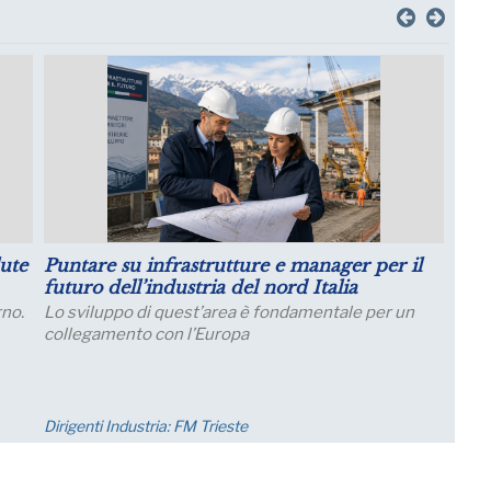
e sulla
Crescita della Produttività e Prospettive
Salariali
ndustriali
Incontro Zoom con il Prof. Giampaolo Galli -
ella quota di
Osservatorio CPI Università Cattolica - mercol
lla produzione;
23 settembre ore 17:30 - 19:00
Eventi