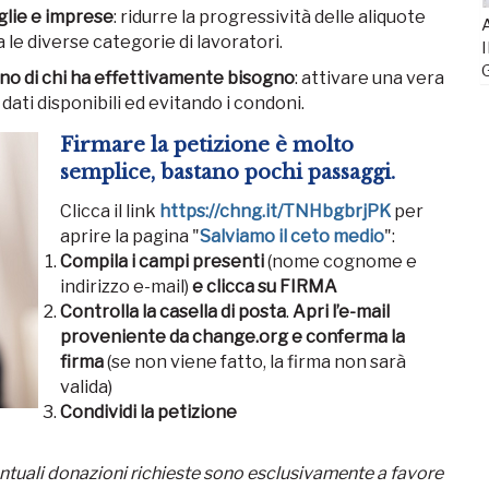
glie e imprese
: ridurre la progressività delle aliquote
A
 le diverse categorie di lavoratori.
I
gno di chi ha effettivamente bisogno
: attivare una vera
i dati disponibili ed evitando i condoni.
Firmare la petizione è molto
semplice, bastano pochi passaggi.
Clicca il link
https://chng.it/TNHbgbrjPK
per
aprire la pagina "
Salviamo il ceto medio
":
Compila i campi presenti
(nome cognome e
indirizzo e-mail)
e
clicca su FIRMA
Controlla la casella di posta
.
Apri l’e-mail
proveniente da change.org e conferma la
firma
(se non viene fatto, la firma non sarà
valida)
Condividi la petizione
ntuali donazioni richieste sono
esclusivamente a favore