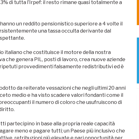
3% di tutta l’Irpef: il resto rimane quasi totalmente a
e hanno un reddito pensionistico superiore a 4 volte il
rsistentemente una tassa occulta derivante dal
 spettante.
o italiano che costituisce il motore della nostra
a che genera PIL, posti di lavoro, crea nuove aziende
 ripetuti provvedimenti falsamente redistributivi ed è
otto da reiterate vessazioni che negli ultimi 20 anni
eto medio e ha visto scadere valori fondanti come il
 preoccupanti il numero di coloro che usufruiscono di
iritto.
tti partecipino in base alla propria reale capacità
pagare meno e pagare tutti; un Paese più inclusivo che
ttive, retribuzioni più elevate e pari opportunità per