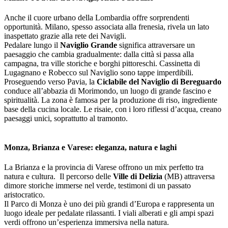
Anche il cuore urbano della Lombardia offre sorprendenti
opportunità. Milano, spesso associata alla frenesia, rivela un lato
inaspettato grazie alla rete dei Navigli.
Pedalare lungo il
Naviglio Grande
significa attraversare un
paesaggio che cambia gradualmente: dalla città si passa alla
campagna, tra ville storiche e borghi pittoreschi. Cassinetta di
Lugagnano e Robecco sul Naviglio sono tappe imperdibili.
Proseguendo verso Pavia, la
Ciclabile del Naviglio di Bereguardo
conduce all’abbazia di Morimondo, un luogo di grande fascino e
spiritualità. La zona è famosa per la produzione di riso, ingrediente
base della cucina locale. Le risaie, con i loro riflessi d’acqua, creano
paesaggi unici, soprattutto al tramonto.
Monza, Brianza e Varese: eleganza, natura e laghi
La Brianza e la provincia di Varese offrono un mix perfetto tra
natura e cultura. Il percorso delle
Ville di Delizia
(MB) attraversa
dimore storiche immerse nel verde, testimoni di un passato
aristocratico.
Il Parco di Monza è uno dei più grandi d’Europa e rappresenta un
luogo ideale per pedalate rilassanti. I viali alberati e gli ampi spazi
verdi offrono un’esperienza immersiva nella natura.