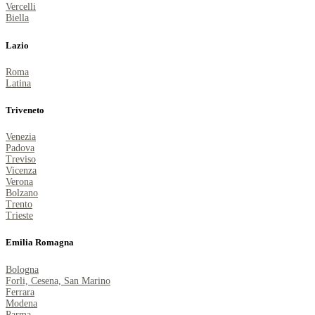
Vercelli
Biella
Lazio
Roma
Latina
Triveneto
Venezia
Padova
Treviso
Vicenza
Verona
Bolzano
Trento
Trieste
Emilia Romagna
Bologna
Forli, Cesena, San Marino
Ferrara
Modena
Parma