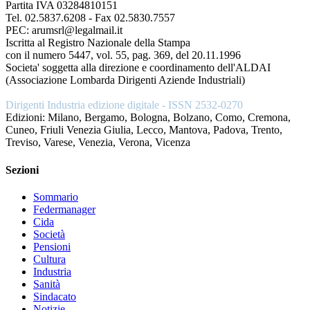
Partita IVA 03284810151
Tel. 02.5837.6208 - Fax 02.5830.7557
PEC: arumsrl@legalmail.it
Iscritta al Registro Nazionale della Stampa
con il numero 5447, vol. 55, pag. 369, del 20.11.1996
Societa' soggetta alla direzione e coordinamento dell'ALDAI
(Associazione Lombarda Dirigenti Aziende Industriali)
Dirigenti Industria edizione digitale - ISSN 2532-0270
Edizioni: Milano, Bergamo, Bologna, Bolzano, Como, Cremona,
Cuneo, Friuli Venezia Giulia, Lecco, Mantova, Padova, Trento,
Treviso, Varese, Venezia, Verona, Vicenza
Sezioni
Sommario
Federmanager
Cida
Società
Pensioni
Cultura
Industria
Sanità
Sindacato
Notizie