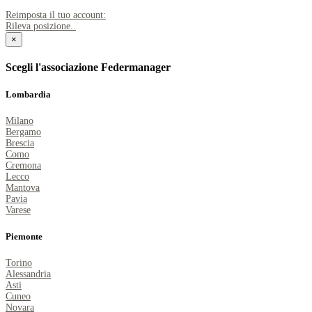
Reimposta il tuo account:
Rileva posizione..
×
Scegli l'associazione Federmanager
Lombardia
Milano
Bergamo
Brescia
Como
Cremona
Lecco
Mantova
Pavia
Varese
Piemonte
Torino
Alessandria
Asti
Cuneo
Novara