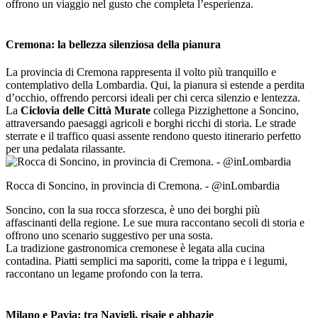
offrono un viaggio nel gusto che completa l’esperienza.
Cremona: la bellezza silenziosa della pianura
La provincia di Cremona rappresenta il volto più tranquillo e
contemplativo della Lombardia. Qui, la pianura si estende a perdita
d’occhio, offrendo percorsi ideali per chi cerca silenzio e lentezza.
La
Ciclovia delle Città Murate
collega Pizzighettone a Soncino,
attraversando paesaggi agricoli e borghi ricchi di storia. Le strade
sterrate e il traffico quasi assente rendono questo itinerario perfetto
per una pedalata rilassante.
Rocca di Soncino, in provincia di Cremona. - @inLombardia
Soncino, con la sua rocca sforzesca, è uno dei borghi più
affascinanti della regione. Le sue mura raccontano secoli di storia e
offrono uno scenario suggestivo per una sosta.
La tradizione gastronomica cremonese è legata alla cucina
contadina. Piatti semplici ma saporiti, come la trippa e i legumi,
raccontano un legame profondo con la terra.
Milano e Pavia: tra Navigli, risaie e abbazie