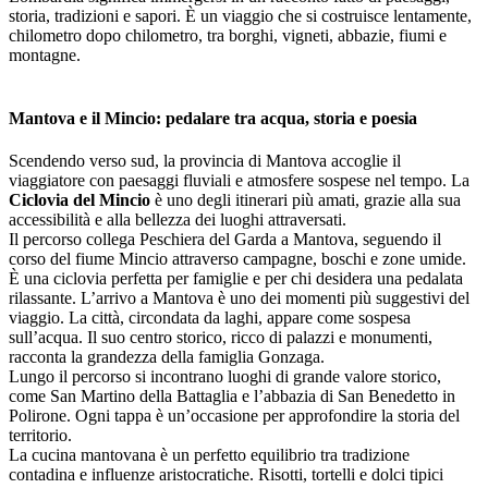
storia, tradizioni e sapori. È un viaggio che si costruisce lentamente,
chilometro dopo chilometro, tra borghi, vigneti, abbazie, fiumi e
montagne.
Mantova e il Mincio: pedalare tra acqua, storia e poesia
Scendendo verso sud, la provincia di Mantova accoglie il
viaggiatore con paesaggi fluviali e atmosfere sospese nel tempo. La
Ciclovia del Mincio
è uno degli itinerari più amati, grazie alla sua
accessibilità e alla bellezza dei luoghi attraversati.
Il percorso collega Peschiera del Garda a Mantova, seguendo il
corso del fiume Mincio attraverso campagne, boschi e zone umide.
È una ciclovia perfetta per famiglie e per chi desidera una pedalata
rilassante. L’arrivo a Mantova è uno dei momenti più suggestivi del
viaggio. La città, circondata da laghi, appare come sospesa
sull’acqua. Il suo centro storico, ricco di palazzi e monumenti,
racconta la grandezza della famiglia Gonzaga.
Lungo il percorso si incontrano luoghi di grande valore storico,
come San Martino della Battaglia e l’abbazia di San Benedetto in
Polirone. Ogni tappa è un’occasione per approfondire la storia del
territorio.
La cucina mantovana è un perfetto equilibrio tra tradizione
contadina e influenze aristocratiche. Risotti, tortelli e dolci tipici