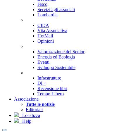
Fisco
Servizi agli associati
Lombardia
CIDA
Vita Associativa
HotMail
Opinioni
Valorizzazione dei Senior
Energia ed Ecologia
Eventi
Sviluppo Sostenibile
Infrastrutture
DI +
Recensione libri
Tempo Libero
Associazione
Tutte le notizie
Editoriali
Localizza
Help