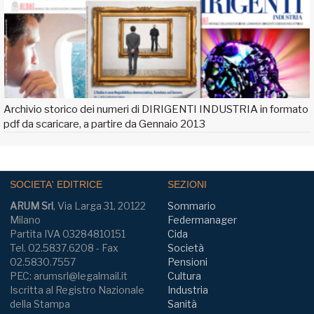
Archivio storico dei numeri di DIRIGENTI INDUSTRIA in formato
pdf da scaricare, a partire da Gennaio 2013
SOCIETA' EDITRICE
SEZIONI
ARUM Srl
, Via Larga 31, 20122
Sommario
Milano
Federmanager
Partita IVA 03284810151
Cida
Tel. 02.5837.6208 - Fax
Società
02.5830.7557
Pensioni
PEC: arumsrl@legalmail.it
Cultura
Iscritta al Registro Nazionale
Industria
della Stampa
Sanità