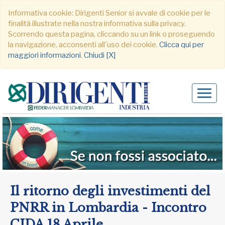
Informativa cookie: Dirigenti Senior si avvale di cookie per le
finalità illustrate nella nostra informativa sulla privacy.
Scorrendo questa pagina, cliccando su un link o proseguendo
la navigazione, acconsenti all´uso dei cookie.
Clicca qui per
maggiori informazioni
.
Chiudi [X]
Alter
navig
Il ritorno degli investimenti del
PNRR in Lombardia - Incontro
CIDA 18 Aprile