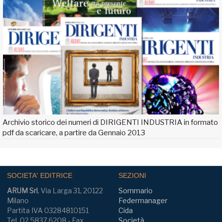
Archivio storico dei numeri di DIRIGENTI INDUSTRIA in formato
pdf da scaricare, a partire da Gennaio 2013
SOCIETA' EDITRICE
SEZIONI
ARUM Srl
, Via Larga 31, 20122
Sommario
Milano
Federmanager
Partita IVA 03284810151
Cida
Tel. 02.5837.6208 - Fax
Società