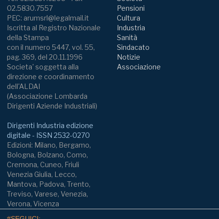
02.5830.7557
Pensioni
PEC: arumsrl@legalmail.it
Cultura
Iscritta al Registro Nazionale
Industria
della Stampa
Sanità
con il numero 5447, vol. 55,
Sindacato
pag. 369, del 20.11.1996
Notizie
Societa' soggetta alla
Associazione
direzione e coordinamento
dell'ALDAI
(Associazione Lombarda
Dirigenti Aziende Industriali)
Dirigenti Industria edizione
digitale - ISSN 2532-0270
Edizioni: Milano, Bergamo,
Bologna, Bolzano, Como,
Cremona, Cuneo, Friuli
Venezia Giulia, Lecco,
Mantova, Padova, Trento,
Treviso, Varese, Venezia,
Verona, Vicenza
#SEGUICI: