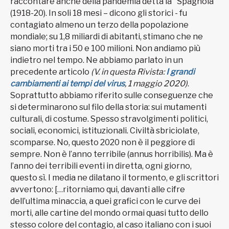
raccontare anche della pandemia detta la "Spagnola”
(1918-20). In soli 18 mesi – dicono gli storici - fu
contagiato almeno un terzo della popolazione
mondiale; su 1,8 miliardi di abitanti, stimano che ne
siano morti tra i 50 e 100 milioni. Non andiamo più
indietro nel tempo. Ne abbiamo parlato in un
precedente articolo
(V. in questa Rivista:
I grandi
cambiamenti ai tempi del virus
, 1 maggio 2020)
.
Soprattutto abbiamo riferito sulle conseguenze che
si determinarono sul filo della storia: sui mutamenti
culturali, di costume. Spesso stravolgimenti politici,
sociali, economici, istituzionali. Civiltà sbriciolate,
scomparse. No, questo 2020 non è il peggiore di
sempre. Non è l’anno terribile (annus horribilis). Ma è
l’anno dei terribili eventi in diretta, ogni giorno,
questo sì. I media ne dilatano il tormento, e gli scrittori
avvertono: […ritorniamo qui, davanti alle cifre
dell’ultima minaccia, a quei grafici con le curve dei
morti, alle cartine del mondo ormai quasi tutto dello
stesso colore del contagio, al caso italiano con i suoi