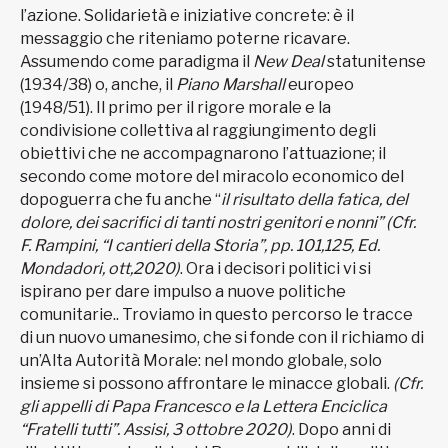
l’azione. Solidarietà e iniziative concrete: è il
messaggio che riteniamo poterne ricavare.
Assumendo come paradigma il
New Deal
statunitense
(1934/38) o, anche, il
Piano Marshall
europeo
(1948/51). Il primo per il rigore morale e la
condivisione collettiva al raggiungimento degli
obiettivi che ne accompagnarono l’attuazione; il
secondo come motore del miracolo economico del
dopoguerra che fu anche “
il risultato della fatica, del
dolore, dei sacrifici di tanti nostri genitori e nonni”
(Cfr.
F. Rampini, “I cantieri della Storia”, pp. 101,125, Ed.
Mondadori, ott,2020)
. Ora i decisori politici vi si
ispirano per dare impulso a nuove politiche
comunitarie.. Troviamo in questo percorso le tracce
di un nuovo umanesimo, che si fonde con il richiamo di
un’Alta Autorità Morale: nel mondo globale, solo
insieme si possono affrontare le minacce globali.
(Cfr.
gli appelli di Papa Francesco e la Lettera Enciclica
“Fratelli tutti”. Assisi, 3 ottobre 2020)
. Dopo anni di