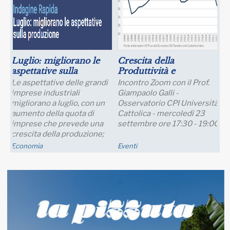
Luglio: migliorano le
Crescita della
aspettative sulla
Produttività e
produzione
Prospettive Salariali
Le aspettative delle grandi
Incontro Zoom con il Prof.
imprese industriali
Giampaolo Galli -
migliorano a luglio, con un
Osservatorio CPI Università
aumento della quota di
Cattolica - mercoledì 23
imprese che prevede una
settembre ore 17:30 - 19:00
crescita della produzione;
nei..
Economia
Eventi