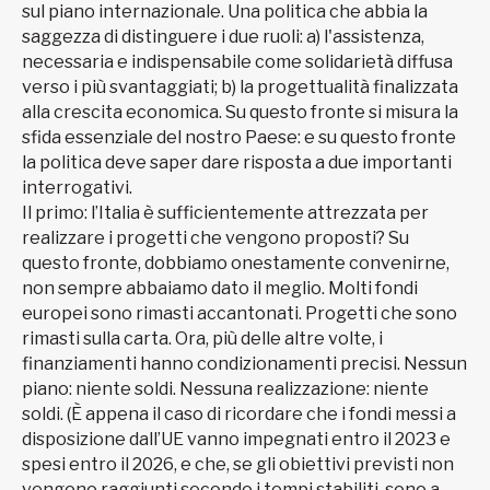
sul piano internazionale. Una politica che abbia la
saggezza di distinguere i due ruoli: a) l'assistenza,
necessaria e indispensabile come solidarietà diffusa
verso i più svantaggiati; b) la progettualità finalizzata
alla crescita economica. Su questo fronte si misura la
sfida essenziale del nostro Paese: e su questo fronte
la politica deve saper dare risposta a due importanti
interrogativi.
Il primo: l’Italia è sufficientemente attrezzata per
realizzare i progetti che vengono proposti? Su
questo fronte, dobbiamo onestamente convenirne,
non sempre abbaiamo dato il meglio. Molti fondi
europei sono rimasti accantonati. Progetti che sono
rimasti sulla carta. Ora, più delle altre volte, i
finanziamenti hanno condizionamenti precisi. Nessun
piano: niente soldi. Nessuna realizzazione: niente
soldi. (È appena il caso di ricordare che i fondi messi a
disposizione dall’UE vanno impegnati entro il 2023 e
spesi entro il 2026, e che, se gli obiettivi previsti non
vengono raggiunti secondo i tempi stabiliti, sono a