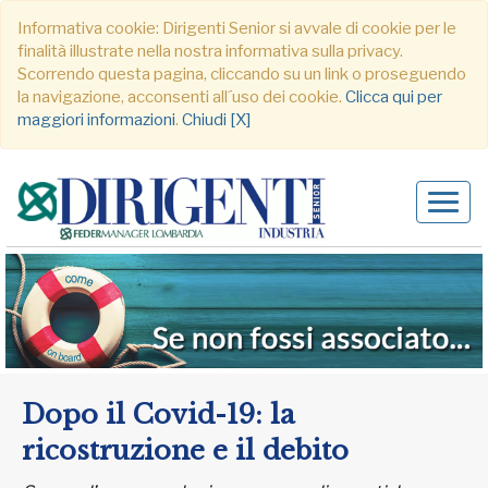
Informativa cookie: Dirigenti Senior si avvale di cookie per le
finalità illustrate nella nostra informativa sulla privacy.
Scorrendo questa pagina, cliccando su un link o proseguendo
la navigazione, acconsenti all´uso dei cookie.
Clicca qui per
maggiori informazioni
.
Chiudi [X]
Alter
navig
Dopo il Covid-19: la
ricostruzione e il debito