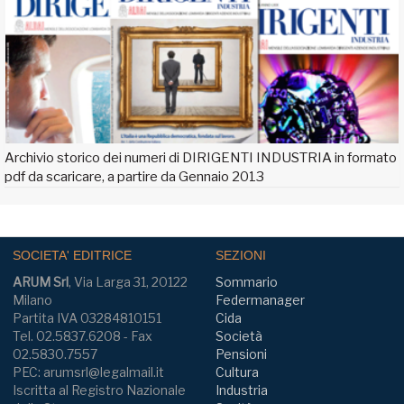
Archivio storico dei numeri di DIRIGENTI INDUSTRIA in formato
pdf da scaricare, a partire da Gennaio 2013
SOCIETA' EDITRICE
SEZIONI
ARUM Srl
, Via Larga 31, 20122
Sommario
Milano
Federmanager
Partita IVA 03284810151
Cida
Tel. 02.5837.6208 - Fax
Società
02.5830.7557
Pensioni
PEC: arumsrl@legalmail.it
Cultura
Iscritta al Registro Nazionale
Industria