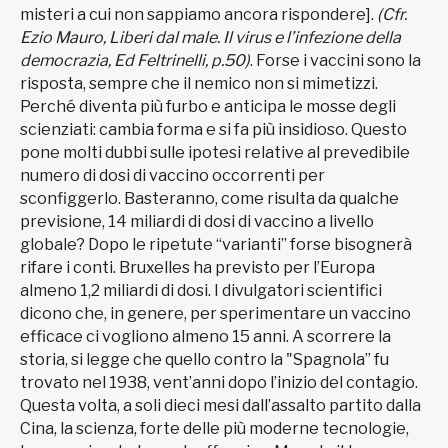
misteri a cui non sappiamo ancora rispondere].
(Cfr.
Ezio Mauro, Liberi dal male. Il virus e l’infezione della
democrazia, Ed Feltrinelli, p.50)
. Forse i vaccini sono la
risposta, sempre che il nemico non si mimetizzi.
Perché diventa più furbo e anticipa le mosse degli
scienziati: cambia forma e si fa più insidioso. Questo
pone molti dubbi sulle ipotesi relative al prevedibile
numero di dosi di vaccino occorrenti per
sconfiggerlo. Basteranno, come risulta da qualche
previsione, 14 miliardi di dosi di vaccino a livello
globale? Dopo le ripetute “varianti” forse bisognerà
rifare i conti. Bruxelles ha previsto per l’Europa
almeno 1,2 miliardi di dosi. I divulgatori scientifici
dicono che, in genere, per sperimentare un vaccino
efficace ci vogliono almeno 15 anni. A scorrere la
storia, si legge che quello contro la "Spagnola” fu
trovato nel 1938, vent’anni dopo l’inizio del contagio.
Questa volta, a soli dieci mesi dall’assalto partito dalla
Cina, la scienza, forte delle più moderne tecnologie,