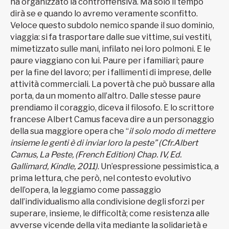
ha organizzato la controffensiva. Ma solo il tempo
dirà se e quando lo avremo veramente sconfitto.
Veloce questo subdolo nemico spande il suo dominio,
viaggia: si fa trasportare dalle sue vittime, sui vestiti,
mimetizzato sulle mani, infilato nei loro polmoni. E le
paure viaggiano con lui. Paure per i familiari; paure
per la fine del lavoro; per i fallimenti di imprese, delle
attività commerciali. La povertà che può bussare alla
porta, da un momento all’altro. Dalle stesse paure
prendiamo il coraggio, diceva il filosofo. E lo scrittore
francese Albert Camus faceva dire a un personaggio
della sua maggiore opera che “
il solo modo di mettere
insieme le genti è di inviar loro la peste”
(Cfr.Albert
Camus, La Peste, (French Edition) Chap. IV, Ed.
Gallimard, Kindle, 2011)
. Un’espressione pessimistica, a
prima lettura, che però, nel contesto evolutivo
dell’opera, la leggiamo come passaggio
dall’individualismo alla condivisione degli sforzi per
superare, insieme, le difficoltà; come resistenza alle
avverse vicende della vita mediante la solidarietà e