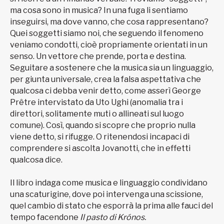
ma cosa sono in musica? In una fuga li sentiamo
inseguirsi, ma dove vanno, che cosa rappresentano?
Quei soggetti siamo noi, che seguendo il fenomeno
veniamo condotti, cioè propriamente orientati in un
senso. Un vettore che prende, porta e destina.
Seguitare a sostenere che la musica sia un linguaggio,
per giunta universale, crea la falsa aspettativa che
qualcosa ci debba venir detto, come asserì George
Prêtre intervistato da Uto Ughi (anomalia tra i
direttori, solitamente muti o allineati sul luogo
comune). Così, quando si scopre che proprio nulla
viene detto, si rifugge. O ritenendosi incapaci di
comprendere si ascolta Jovanotti, che in effetti
qualcosa dice.
Il libro indaga come musica e linguaggio condividano
una scaturigine, dove poi intervenga una scissione,
quel cambio di stato che esporrà la prima alle fauci del
tempo facendone
Il pasto di Krónos.