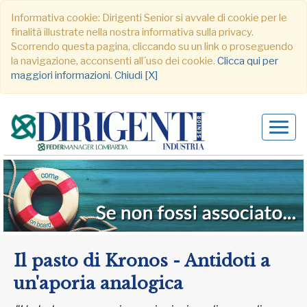
Informativa cookie: Dirigenti Senior si avvale di cookie per le
finalità illustrate nella nostra informativa sulla privacy.
Scorrendo questa pagina, cliccando su un link o proseguendo
la navigazione, acconsenti all´uso dei cookie.
Clicca qui per
maggiori informazioni
.
Chiudi [X]
Alter
navig
Il pasto di Kronos - Antidoti a
un'aporia analogica