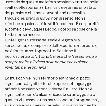
uscendo da questa metafora possiamo entrare nella
realtà dell’esperienza. La musica esprime uno stato
del pensiero che non consente né necessita di
traduzione, privo di
lógos
, non di senso. Non si
riferisce a qualcosa, è in sé il fenomeno. È corporeità
e, come diceva Jaques Lecoq, il corpo sa cose che la
testa non sa ancora.
L’intelligenza stessa del reale è legata alla
sensorialità, al complesso dell’esperienza corporea,
ne è forse un sottoprodotto. Sostiene il
neuroscienziato Vittorio Gallese che
“l’esperienza è
sempre molto più ricca delle parole che ci siamo
inventati per esprimerla”
.
La musica vive in un territorio estraneo al patto
significante/significato, che opera nel linguaggio
affinché possiamo condividerne l’utilizzo. Non c’è
significato, non c’è alcuna ricaduta su un oggetto e
quando vi si associa una narrazione, un “programma”,
si ricorre a un rimando verbale. Troviamo “soggetti”,