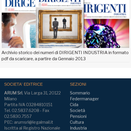
Archivio storico dei numeri di DIRIGENTI INDUSTRIA in formato
pdf da scaricare, a partire da Gennaio 2013
SOCIETA' EDITRICE
SEZIONI
ARUM Srl
, Via Larga 31, 20122
Sommario
Milano
Federmanager
Partita IVA 03284810151
Cida
Tel. 02.5837.6208 - Fax
Società
02.5830.7557
Pensioni
PEC: arumsrl@legalmail.it
Cultura
Iscritta al Registro Nazionale
Industria