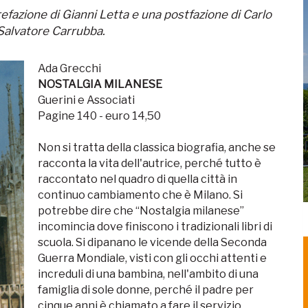
prefazione di Gianni Letta e una postfazione di Carlo
 Salvatore Carrubba.
Ada Grecchi
NOSTALGIA MILANESE
Guerini e Associati
Pagine 140 - euro 14,50
Non si tratta della classica biografia, anche se
racconta la vita dell'autrice, perché tutto è
raccontato nel quadro di quella città in
continuo cambiamento che è Milano. Si
potrebbe dire che “Nostalgia milanese”
incomincia dove finiscono i tradizionali libri di
scuola. Si dipanano le vicende della Seconda
Guerra Mondiale, visti con gli occhi attenti e
increduli di una bambina, nell'ambito di una
famiglia di sole donne, perché il padre per
cinque anni è chiamato a fare il servizio