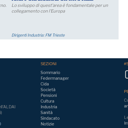
st’area è fondamentale per un
Le aspettative delle grandi im
l’Europa
migliorano a luglio, con un a
imprese che prevede una cres
nei..
 Trieste
Economia
SEZIONI
#
Sommario
Federmanager
Cida
Società
P
Pensioni
C
Cultura
am
ll'ALDAI
Industria
i)
Sanità
Le
Sindacato
In
0
Notizie