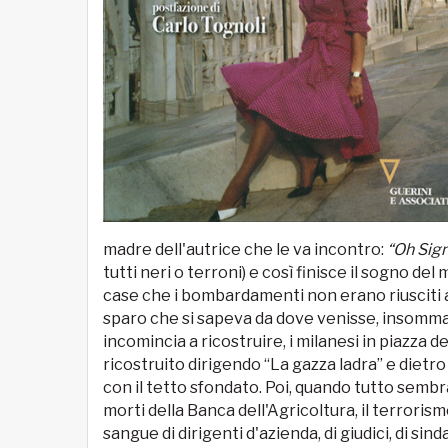
madre dell'autrice che le va incontro:
“Oh Sign
tutti neri o terroni) e così finisce il sogno de
case che i bombardamenti non erano riusciti a
sparo che si sapeva da dove venisse, insomma “
incomincia a ricostruire, i milanesi in piazza d
ricostruito dirigendo “La gazza ladra” e dietro
con il tetto sfondato. Poi, quando tutto sembra
morti della Banca dell'Agricoltura, il terroris
sangue di dirigenti d'azienda, di giudici, di sin