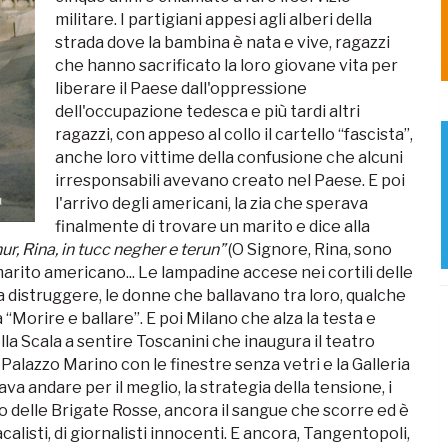
militare. I partigiani appesi agli alberi della
strada dove la bambina è nata e vive, ragazzi
che hanno sacrificato la loro giovane vita per
liberare il Paese dall'oppressione
dell'occupazione tedesca e più tardi altri
ragazzi, con appeso al collo il cartello “fascista”,
anche loro vittime della confusione che alcuni
irresponsabili avevano creato nel Paese. E poi
l'arrivo degli americani, la zia che sperava
finalmente di trovare un marito e dice alla
ur, Rina, in tucc negher e terun”
(O Signore, Rina, sono
l marito americano... Le lampadine accese nei cortili delle
 distruggere, le donne che ballavano tra loro, qualche
Morire e ballare”. E poi Milano che alza la testa e
ella Scala a sentire Toscanini che inaugura il teatro
 Palazzo Marino con le finestre senza vetri e la Galleria
va andare per il meglio, la strategia della tensione, i
mo delle Brigate Rosse, ancora il sangue che scorre ed è
dacalisti, di giornalisti innocenti. E ancora, Tangentopoli,