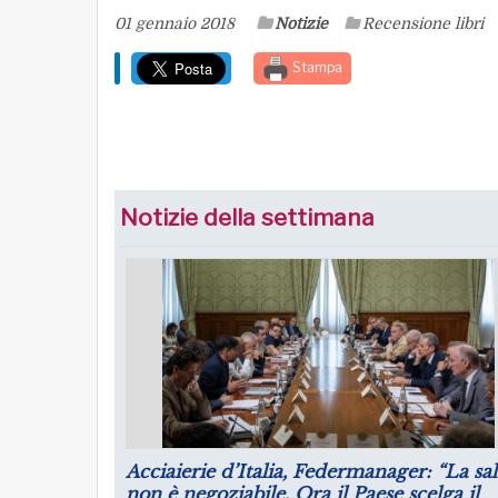
01 gennaio 2018
Notizie
Recensione libri
Stampa
Notizie della settimana
rie d’Italia, Federmanager: “La salute
Puntare su infra
egoziabile. Ora il Paese scelga il
futuro dell’indus