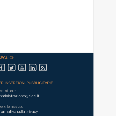
prese industriali
Incontro Zoom con il Prof. Giampaolo Gal
umento della quota di
Osservatorio CPI Università Cattolica -
cita della produzione;
23 settembre ore 17:30 - 19:00
Eventi
SEGUICI:
ER INSERZIONI PUBBLICITARIE
ontattare:
ministrazione@aldai.it
ggi la nostra:
formativa sulla privacy