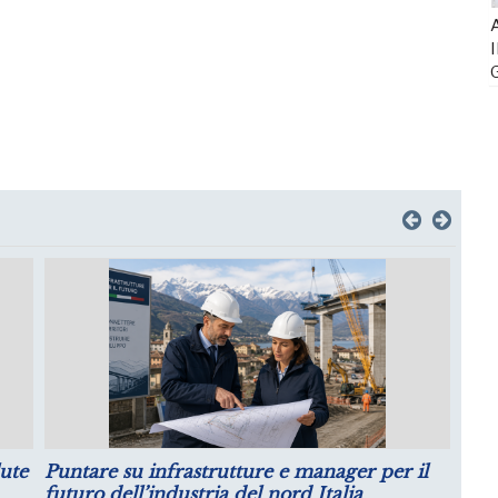
A
I
strutture e manager per il
Luglio: migliorano le aspe
tria del nord Italia
produzione