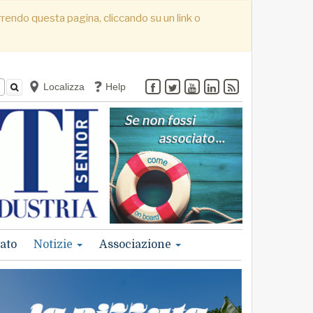
correndo questa pagina, cliccando su un link o
Localizza
Help
ato
Notizie
Associazione