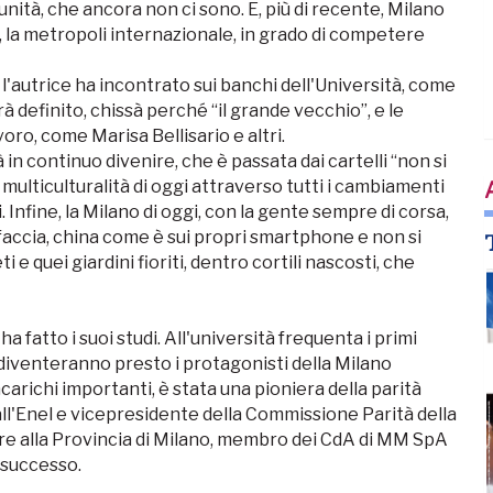
tunità, che ancora non ci sono. E, più di recente, Milano
, la metropoli internazionale, in grado di competere
 l'autrice ha incontrato sui banchi dell'Università, come
à definito, chissà perché “il grande vecchio”, e le
oro, come Marisa Bellisario e altri.
tà in continuo divenire, che è passata dai cartelli “non si
a multiculturalità di oggi attraverso tutti i cambiamenti
. Infine, la Milano di oggi, con la gente sempre di corsa,
accia, china come è sui propri smartphone e non si
e quei giardini fioriti, dentro cortili nascosti, che
a fatto i suoi studi. All'università frequenta i primi
ra diventeranno presto i protagonisti della Milano
arichi importanti, è stata una pioniera della parità
all'Enel e vicepresidente della Commissione Parità della
ore alla Provincia di Milano, membro dei CdA di MM SpA
i successo.