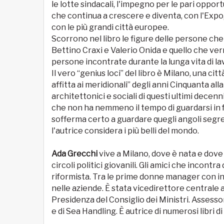
le lotte sindacali, l'impegno per le pari oppor
che continua a crescere e diventa, con l'Expo
con le più grandi città europee.
Scorrono nel libro le figure delle persone che
Bettino Craxi e Valerio Onida e quello che verr
persone incontrate durante la lunga vita di lav
Il vero “genius loci” del libro è Milano, una cit
affitta ai meridionali” degli anni Cinquanta all
architettonici e sociali di questi ultimi decenni
che non ha nemmeno il tempo di guardarsi in f
sofferma certo a guardare quegli angoli segreti 
l'autrice considera i più belli del mondo.
Ada Grecchi
vive a Milano, dove è nata e dove h
circoli politici giovanili. Gli amici che incont
riformista. Tra le prime donne manager con inc
nelle aziende. È stata vicedirettore centrale 
Presidenza del Consiglio dei Ministri. Assess
e di Sea Handling. È autrice di numerosi libri d