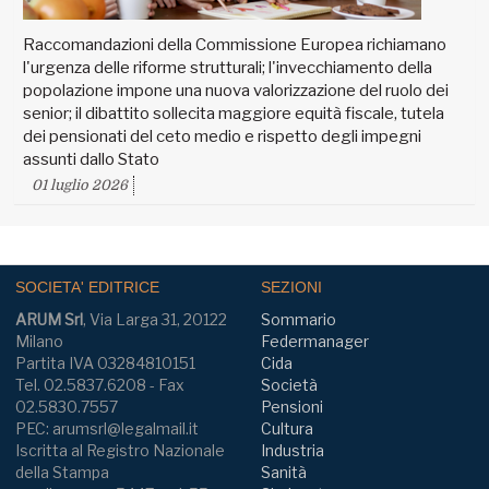
Raccomandazioni della Commissione Europea richiamano
l'urgenza delle riforme strutturali; l'invecchiamento della
popolazione impone una nuova valorizzazione del ruolo dei
senior; il dibattito sollecita maggiore equità fiscale, tutela
dei pensionati del ceto medio e rispetto degli impegni
assunti dallo Stato
01 luglio 2026
SOCIETA' EDITRICE
SEZIONI
ARUM Srl
, Via Larga 31, 20122
Sommario
Milano
Federmanager
Partita IVA 03284810151
Cida
Tel. 02.5837.6208 - Fax
Società
02.5830.7557
Pensioni
PEC: arumsrl@legalmail.it
Cultura
Iscritta al Registro Nazionale
Industria
della Stampa
Sanità