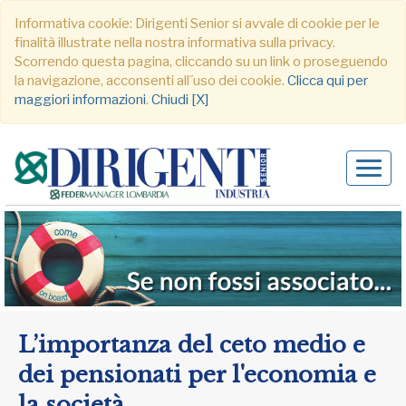
Informativa cookie: Dirigenti Senior si avvale di cookie per le
finalità illustrate nella nostra informativa sulla privacy.
Scorrendo questa pagina, cliccando su un link o proseguendo
la navigazione, acconsenti all´uso dei cookie.
Clicca qui per
maggiori informazioni
.
Chiudi [X]
Alter
navig
L’importanza del ceto medio e
dei pensionati per l'economia e
la società