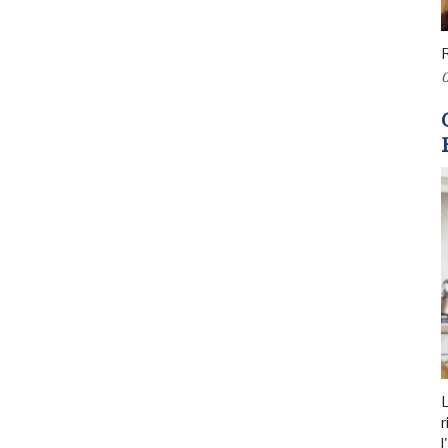
R
0
r