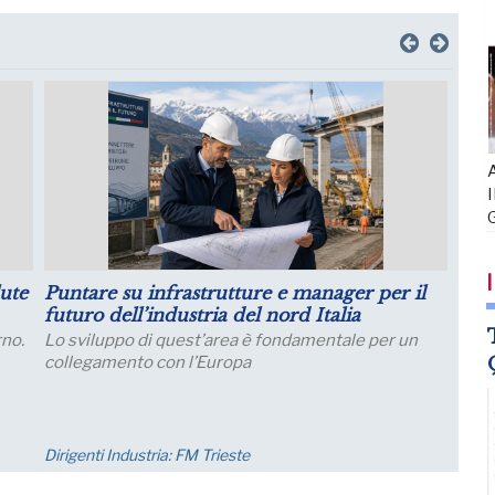
A
I
I
Crescita della Produttività e Prospettive
Salariali
Incontro Zoom con il Prof. Giampaolo Galli -
di
Osservatorio CPI Università Cattolica - mercoledì
one;
23 settembre ore 17:30 - 19:00
Eventi