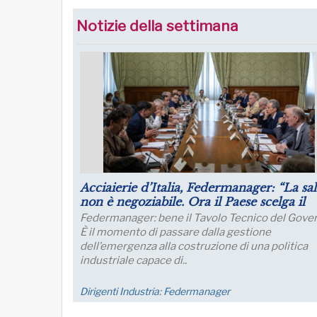
Notizie della settimana
Luglio: migliorano le aspettative sulla
produzione
Le aspettative delle grandi imprese industriali
migliorano a luglio, con un aumento della quota 
imprese che prevede una crescita della produzi
nei..
Economia