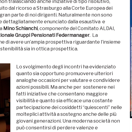
 tralasciando anche iniziative di tipo risolutivo,
uito dal ricorso a Strasburgo alla Corte Europea dei
 gran parte di noi dirigenti. Naturalmente non sono
me dettagliatamente enunciato dalla esaustiva e
ga
Mino Schianchi
, componente del Comitato ALDAI,
ionale Gruppi Pensionati Federmanager
. La
e di avere un’ampia prospettiva riguardante l’insieme
stenibilità sia in ottica prospettica.
Lo svolgimento degli incontri ha evidenziato
quanto sia opportuno promuovere ulteriori
analoghe occasioni per valutare e condividere
azioni possibili. Ma anche per sostenere nei
fatti iniziative che consentano maggiore
visibilità e quanto sia efficace una costante
partecipazione dei cosiddetti “quiescenti” nelle
molteplici attività a sostegno anche delle più
giovani generazioni. Una moderna società non
può consentirsi di perdere valenze e