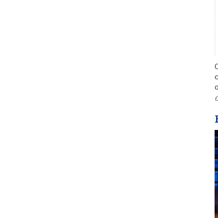
C
c
o
0