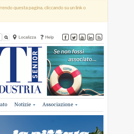
correndo questa pagina, cliccando su un link o
Localizza
Help
ato
Notizie
Associazione