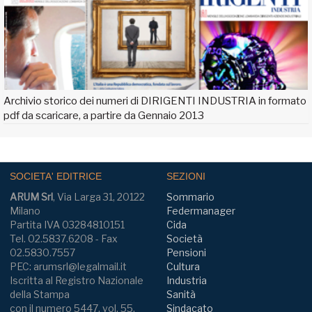
Archivio storico dei numeri di DIRIGENTI INDUSTRIA in formato
pdf da scaricare, a partire da Gennaio 2013
SOCIETA' EDITRICE
SEZIONI
ARUM Srl
, Via Larga 31, 20122
Sommario
Milano
Federmanager
Partita IVA 03284810151
Cida
Tel. 02.5837.6208 - Fax
Società
02.5830.7557
Pensioni
PEC: arumsrl@legalmail.it
Cultura
Iscritta al Registro Nazionale
Industria
della Stampa
Sanità
con il numero 5447, vol. 55,
Sindacato