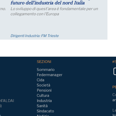
Salariali
Incontro Zoom con il Prof. Giampaolo Galli -
di
Osservatorio CPI Università Cattolica - mercoledì
one;
23 settembre ore 17:30 - 19:00
Eventi
SEZIONI
#
Sommario
Federmanager
Cida
Società
P
Pensioni
C
Cultura
am
ll'ALDAI
Industria
i)
Sanità
Le
Sindacato
In