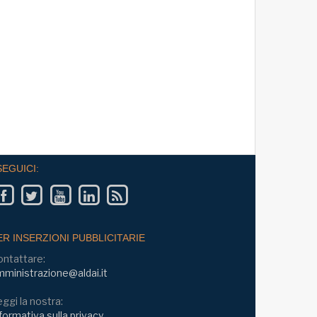
SEGUICI:
ER INSERZIONI PUBBLICITARIE
ontattare:
ministrazione@aldai.it
ggi la nostra:
formativa sulla privacy