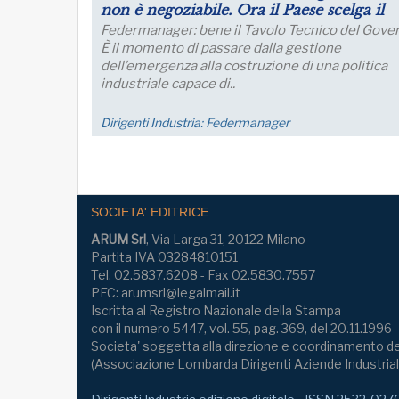
produzione
Le aspettative delle grandi imprese industriali
migliorano a luglio, con un aumento della quota 
imprese che prevede una crescita della produzi
nei..
Economia
SOCIETA' EDITRICE
ARUM Srl
, Via Larga 31, 20122 Milano
Partita IVA 03284810151
Tel. 02.5837.6208 - Fax 02.5830.7557
PEC: arumsrl@legalmail.it
Iscritta al Registro Nazionale della Stampa
con il numero 5447, vol. 55, pag. 369, del 20.11.1996
Societa' soggetta alla direzione e coordinamento de
(Associazione Lombarda Dirigenti Aziende Industrial