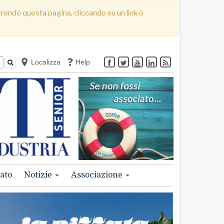
correndo questa pagina, cliccando su un link o
Localizza
Help
ato
Notizie
Associazione